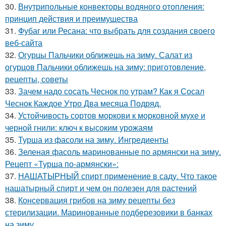
30.
Внутрипольные конвекторы водяного отопления:
принцип действия и преимущества
31.
Фубаг или Ресана: что выбрать для создания своего
веб-сайта
32.
Огурцы Пальчики оближешь на зиму. Салат из
огурцов Пальчики оближешь на зиму: приготовление,
рецепты, советы
33.
Зачем надо сосать Чеснок по утрам? Как я Сосал
Чеснок Каждое Утро Два месяца Подряд.
34.
Устойчивость сортов моркови к морковной мухе и
черной гнили: ключ к высоким урожаям
35.
Турша из фасоли на зиму. Ингредиенты
36.
Зеленая фасоль маринованные по армянски на зиму.
Рецепт «Турша по-армянски»:
37.
НАШАТЫРНЫЙ спирт применение в саду. Что такое
нашатырный спирт и чем он полезен для растений
38.
Консервация грибов на зиму рецепты без
стерилизации. Маринованные подберезовики в банках
на зиму