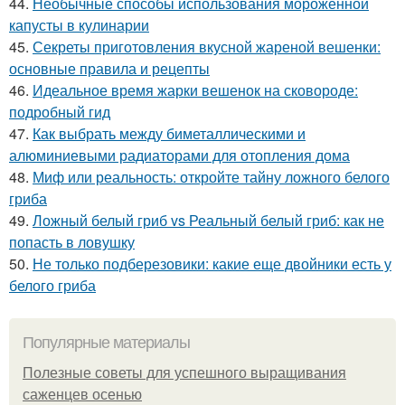
44.
Необычные способы использования мороженной
капусты в кулинарии
45.
Секреты приготовления вкусной жареной вешенки:
основные правила и рецепты
46.
Идеальное время жарки вешенок на сковороде:
подробный гид
47.
Как выбрать между биметаллическими и
алюминиевыми радиаторами для отопления дома
48.
Миф или реальность: откройте тайну ложного белого
гриба
49.
Ложный белый гриб vs Реальный белый гриб: как не
попасть в ловушку
50.
Не только подберезовики: какие еще двойники есть у
белого гриба
Популярные материалы
Полезные советы для успешного выращивания
саженцев осенью