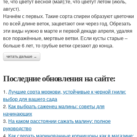
те, что цветут весной (май);те, что цветут летом (июль,
август).
Начнём с первых. Такие сорта спиреи образуют цветочки
по всей длине веток, зацветают они через год. Обрезать
эти виды нужно в марте и первой декаде апреля, удаляя
все поражённые, мертвые ветви. Если кусты старые –
больше 6 лет, то грубые ветки срезают до конца.
читать дальше →
Последние обновления на сайте:
1.
Лучшие сорта моркови, устойчивые к черной гнили:
выбор для вашего сада
2.
Как выбрать саженец малины: советы для
начинающих
3.
На каком расстоянии сажать малину: полное
руководство
4.
Как сделать маринованные корнишоны как в магазине: