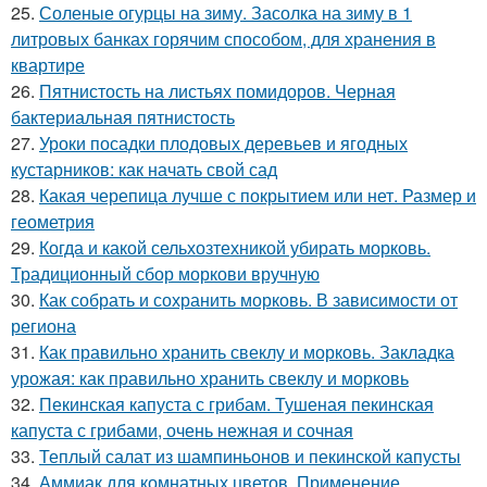
25.
Соленые огурцы на зиму. Засолка на зиму в 1
литровых банках горячим способом, для хранения в
квартире
26.
Пятнистость на листьях помидоров. Черная
бактериальная пятнистость
27.
Уроки посадки плодовых деревьев и ягодных
кустарников: как начать свой сад
28.
Какая черепица лучше с покрытием или нет. Размер и
геометрия
29.
Когда и какой сельхозтехникой убирать морковь.
Традиционный сбор моркови вручную
30.
Как собрать и сохранить морковь. В зависимости от
региона
31.
Как правильно хранить свеклу и морковь. Закладка
урожая: как правильно хранить свеклу и морковь
32.
Пекинская капуста с грибам. Тушеная пекинская
капуста с грибами, очень нежная и сочная
33.
Теплый салат из шампиньонов и пекинской капусты
34.
Аммиак для комнатных цветов. Применение