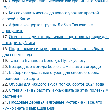
14.
Секреты сохранения чеснока: как хранить его больше
года
15.
Как сохранить чеснок до нового урожая: простой
способ в банке
16.
Афиша концертов группы Любэ в Тюмени: не
пропустите
17.
Осенью в саду: как правильно подготовить грядку для
посадки клубники
18.
Подтопольник или рядовка тополевая: что выбрать
для своего сада
19.
Татьяна Буланова Вологда: Путь к успеху
20.
Безвредные методы борьбы с мышами в огороде
21.
Выберите идеальный огурец для своего огорода:
проверенные сорта
22.
Огурцы для каждого вкуса: топ-20 сортов 2024 года
23.
Стевия: как вырастить и ухаживать за этим полезным
растением
24.
Плодовые деревья и ягодные кустарники: все, что
нужно знать о выращивании