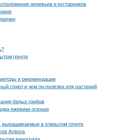
сположения деревьев и кустарников
ловия
причин
ь?
ытом грунте
 методы и рекомендации
й спирт и чем он полезен для растений
вания белых грибов
адка ежевики осенью
, выращиваемые в открытом грунте
cle Actions
крытия винограда