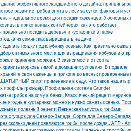
здание эффективного ландшафтного дизайна: принципы ра
строе развитие грибов опята в лесу за сутки: факторы и ус
ень – идеальное время для посадки саженцев: 3 основных 
ковицы в прикопанных контейнерах: как это работает
к правильно посадить деревья и кустарники в парке
ртошка из семян: как выращивать на даче
к сделать грядку под клубнику осенью. Как правильно сажат
дбор оптимального места для выращивания арбузов в откр
орка и хранение моркови. В зависимости от сорта
к хранить морковь зимой в домашних условиях. В подвале
храняйте свои саженцы в прикопе до весны: проверенные
ШАТЫРНЫЙ спирт применение в саду. Что такое нашатырны
х профиль грюндер. Профильная система Grunder
катка грибов на зиму в банки. Классический рецепт марино
кие ягодные кустарники можно и нужно сажать осенью. Пос
усный и полезный рецепт: Пекинская капуста с грибами
рта огурцов для Северо-Запада. Сорта для Северо-Запада
рез сколько дней появляются грибы после дождя.. APP - Arti
к сохранить виноградную лозу зимой. Надежные способы у