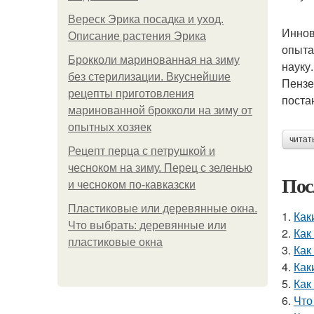
Вереск Эрика посадка и уход.
Иннов
Описание растения Эрика
опыта
Брокколи маринованная на зиму
науку
без стерилизации. Вкуснейшие
Пензе
рецепты приготовления
поста
маринованной брокколи на зиму от
опытных хозяек
читат
Рецепт перца с петрушкой и
чесноком на зиму. Перец с зеленью
Пос
и чесноком по-кавказски
Пластиковые или деревянные окна.
1.
Как
Что выбрать: деревянные или
2.
Как
пластиковые окна
3.
Как
4.
Как
5.
Как
6.
Что