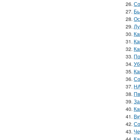
26.
Со
27.
Бы
28.
Ос
29.
Лу
30.
Ка
31.
Ка
32.
Ка
33.
По
34.
Уб
35.
Ка
36.
Со
37.
НА
38.
Пв
39.
За
40.
Ка
41.
Вк
42.
Со
43.
Че
44.
Ка