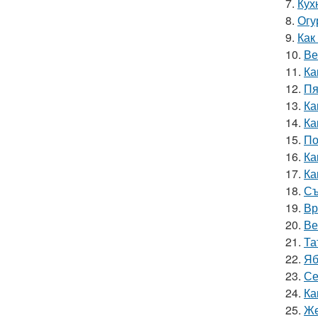
7.
Кух
8.
Огу
9.
Как
10.
Ве
11.
Ка
12.
Пя
13.
Ка
14.
Ка
15.
По
16.
Ка
17.
Ка
18.
Съ
19.
Вр
20.
Ве
21.
Та
22.
Яб
23.
Се
24.
Ка
25.
Же