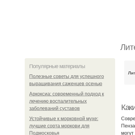
Лит
Популярные материалы
Ли
Полезные советы для успешного
выращивания саженцев осенью
Аркоксиа: современный подход к
лечению воспалительных
Как
заболеваний суставов
Совре
Устойчивые к морковной мухе:
Пенза
лучшие сорта моркови для
могут
Подмосковья