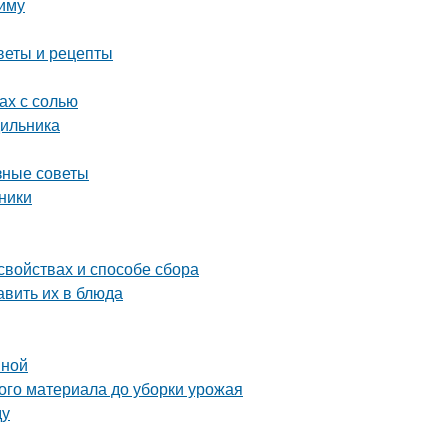
зиму
веты и рецепты
ах с солью
дильника
зные советы
ники
свойствах и способе сбора
авить их в блюда
вной
ого материала до уборки урожая
ду