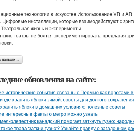
ационные технологии в искусстве Использование VR и AR 
. Цифровые инсталляции, которые взаимодействуют с зрит
. Театральная жизнь и эксперименты
нские театры не боятся экспериментировать, предлагая з
новки.
ь дальше →
ледние обновления на сайте:
ие исторические события связаны с Пермью как воротами в
 и где хранить яблоки зимой: советы для долгого сохранения
 хранить яблоки в домашних условиях: полезные советы
ие интересные факты о метро можно узнать
 мелколепестник канадский помогает заткнуть гузно: народ
 такое трава 'заткни гузно'? Узнайте правду о загадочном р