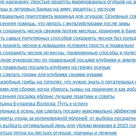
ня наизнанку: простые рецепты маринованных огурцов на 
рцы в литровых банках на зиму: рецепты с уксусом
 правильно приготовить маринад для огурцов: Основные со
сенняя помощь: что делать с мультифлорами после зимы
к сохранить чеснок свежим долгие месяцы: хранение в банк
ть самых популярных способов сохранить чеснок без холо
к хранить чеснок в домашних условиях просто и правильно
к сохранить чеснок до весны: проверенные способы и поле
лное руководство по правильной посадке клубники и земля
к правильно посадить клубнику на грядку осенью
к сделать грядки для клубники своими руками
едобные грибы на тополях: что нужно знать о питательных 
емя для сборки: когда убирать тыквы на хранение и как доб
сенняя посадка яблони: лучшие практики и советы
тьяна Буланова Вологда: Путь к успеху
лонька в осень: как сделать посадку максимально эффекти
креты ухода за колоновидной яблоней: от выбора посадочн
к выбрать оптимальный день для уборки моркови в 2023 го
лтые пятна на листьях огурцов: причины и лечение