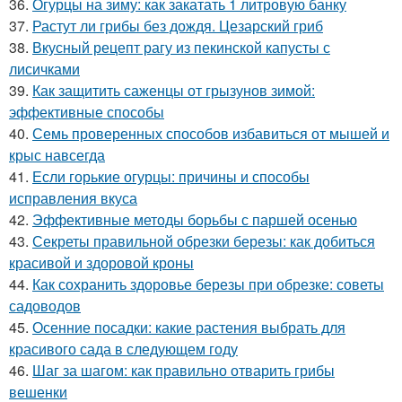
36.
Огурцы на зиму: как закатать 1 литровую банку
37.
Растут ли грибы без дождя. Цезарский гриб
38.
Вкусный рецепт рагу из пекинской капусты с
лисичками
39.
Как защитить саженцы от грызунов зимой:
эффективные способы
40.
Семь проверенных способов избавиться от мышей и
крыс навсегда
41.
Если горькие огурцы: причины и способы
исправления вкуса
42.
Эффективные методы борьбы с паршей осенью
43.
Секреты правильной обрезки березы: как добиться
красивой и здоровой кроны
44.
Как сохранить здоровье березы при обрезке: советы
садоводов
45.
Осенние посадки: какие растения выбрать для
красивого сада в следующем году
46.
Шаг за шагом: как правильно отварить грибы
вешенки