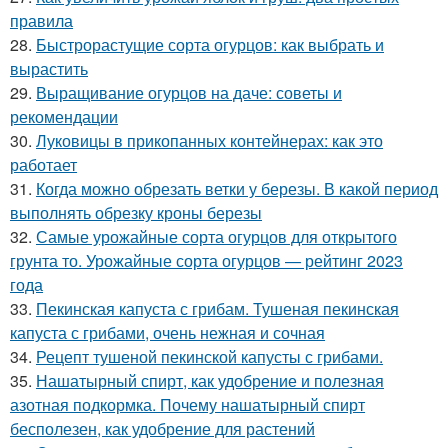
правила
28.
Быстрорастущие сорта огурцов: как выбрать и
вырастить
29.
Выращивание огурцов на даче: советы и
рекомендации
30.
Луковицы в прикопанных контейнерах: как это
работает
31.
Когда можно обрезать ветки у березы. В какой период
выполнять обрезку кроны березы
32.
Самые урожайные сорта огурцов для открытого
грунта то. Урожайные сорта огурцов — рейтинг 2023
года
33.
Пекинская капуста с грибам. Тушеная пекинская
капуста с грибами, очень нежная и сочная
34.
Рецепт тушеной пекинской капусты с грибами.
35.
Нашатырный спирт, как удобрение и полезная
азотная подкормка. Почему нашатырный спирт
бесполезен, как удобрение для растений