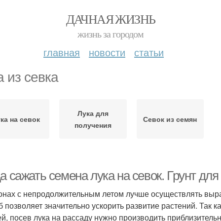
ДАЧНАЯ ЖИЗНЬ
жизнь за городом
главная
новости
статьи
а из севка
Лука для
ка на севок
Севок из семян
получения
а сажать семена лука на севок. Грунт дл
онах с непродолжительным летом лучше осуществлять выращ
б позволяет значительно ускорить развитие растений. Так к
ей, посев лука на рассаду нужно производить приблизитель