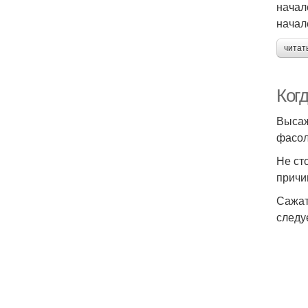
начал
начал
читат
Когд
Высаж
фасол
Не ст
причи
Сажат
следу