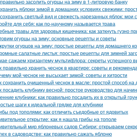
 правильно засолить огурцы на зиму в 1-литровую банку
 хранить яблоки зимой в домашних условиях свежими: прос
 сохранить светлый вид и свежесть нарезанных яблок: мои 
ройте для себя: как по-научному называется трава
ебные травы для здоровья кишечника: как заткнуть гузно п
товим огурцы на зиму: основные рецепты и советы
крутки огурцов на зиму: простые рецепты для домашнего 
ромные салатные листья: простые рецепты для зимней заг
мае сажаем хризантему мультифлора: секреты успешного 
к правильно хранить чеснок в квартире: советы и рекоменд
чему мой чеснок не высыхает зимой: советы и хитрости
к сохранить очищенный чеснок в масле: простой способ на
к посадить клубнику весной: простое руководство для нач
енние клубники: как правильно посадить их в открытый гру
остые шаги к идеальной грядке для клубники
ибы под тополями: как отличить съедобные от ядовитых
ивительное открытие: как я нашла грибы на тополе
ивительный мир яблоневых садов Сибири: открываем секр
пех в садоводстве: как правильно сажать яблоню