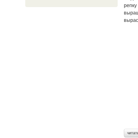
репку
выращ
вырас
читат