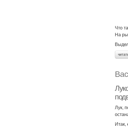
Что т
На ры
Выдел
читат
Вас
Луко
под
Лук, 
остан
Итак,