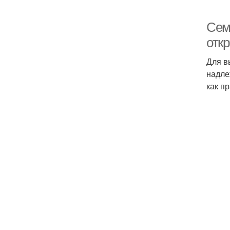
Семе
отк
Для в
надле
как п