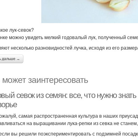
акое лук-севок?
нке можно увидеть мелкий годовалый лук, полученный семе
яют несколько разновидностей лучка, исходя из его размер
ь дальше →
 может заинтересовать
вый севок из семян: все, что нужно знат
ворье
пожалуй, самая распространенная культура в наших приуса
авливаться на выращивании лука-репки из севка не стане
 если вы решили поэкспериментировать с подзимней посадкой