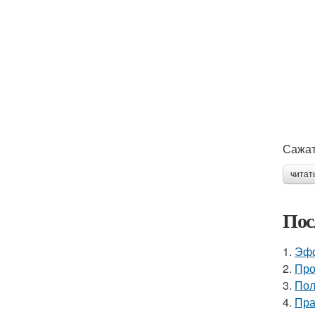
Сажат
читат
Пос
1.
Эфф
2.
Про
3.
Пол
4.
Пра