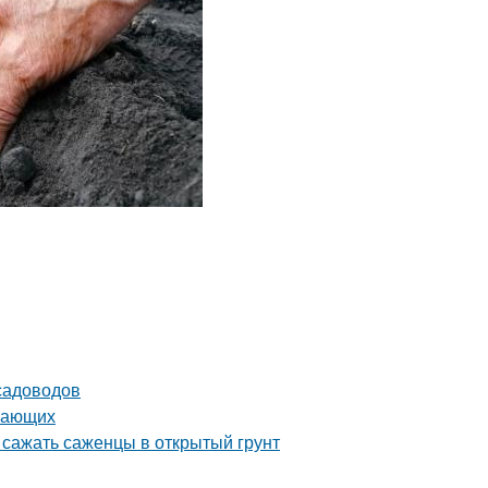
садоводов
инающих
 сажать саженцы в открытый грунт