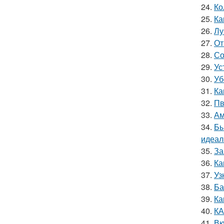
24.
Ко
25.
Ка
26.
Лу
27.
От
28.
Со
29.
Ус
30.
Уб
31.
Ка
32.
Пв
33.
Ам
34.
Бы
идеал
35.
За
36.
Ка
37.
Уз
38.
Ба
39.
Ка
40.
КА
41.
Вк