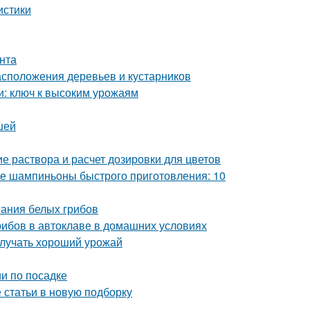
истики
унта
сположения деревьев и кустарников
и: ключ к высоким урожаям
шей
е раствора и расчет дозировки для цветов
 шампиньоны быстрого приготовления: 10
вания белых грибов
грибов в автоклаве в домашних условиях
олучать хороший урожай
и по посадке
статьи в новую подборку