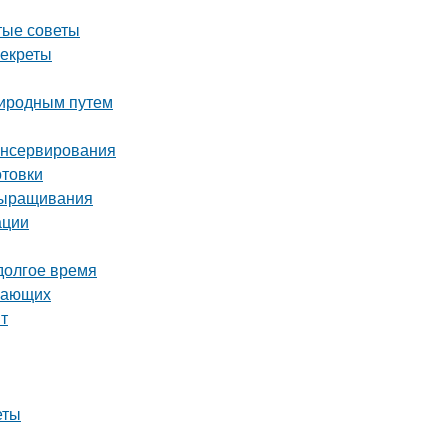
тые советы
секреты
риродным путем
консервирования
отовки
выращивания
ации
 долгое время
инающих
нт
еты