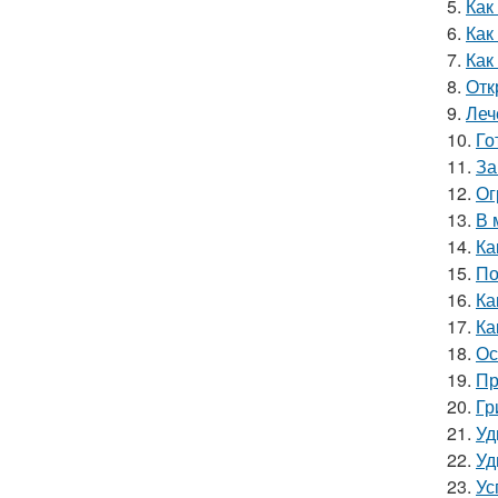
5.
Как
6.
Как
7.
Как
8.
Отк
9.
Леч
10.
Го
11.
За
12.
Ог
13.
В 
14.
Ка
15.
По
16.
Ка
17.
Ка
18.
Ос
19.
Пр
20.
Гр
21.
Уд
22.
Уд
23.
Ус