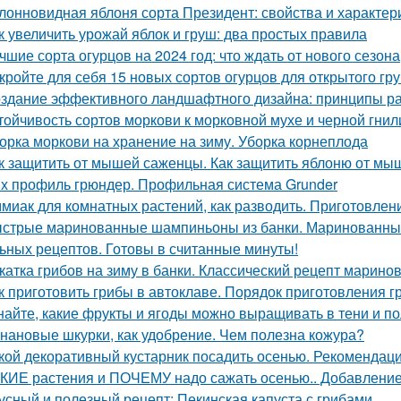
лонновидная яблоня сорта Президент: свойства и характер
к увеличить урожай яблок и груш: два простых правила
чшие сорта огурцов на 2024 год: что ждать от нового сезона
кройте для себя 15 новых сортов огурцов для открытого гр
здание эффективного ландшафтного дизайна: принципы ра
тойчивость сортов моркови к морковной мухе и черной гнил
орка моркови на хранение на зиму. Уборка корнеплода
к защитить от мышей саженцы. Как защитить яблоню от мы
х профиль грюндер. Профильная система Grunder
миак для комнатных растений, как разводить. Приготовлени
стрые маринованные шампиньоны из банки. Маринованные
ьных рецептов. Готовы в считанные минуты!
катка грибов на зиму в банки. Классический рецепт марино
к приготовить грибы в автоклаве. Порядок приготовления 
найте, какие фрукты и ягоды можно выращивать в тени и п
нановые шкурки, как удобрение. Чем полезна кожура?
кой декоративный кустарник посадить осенью. Рекомендаци
КИЕ растения и ПОЧЕМУ надо сажать осенью.. Добавление 
усный и полезный рецепт: Пекинская капуста с грибами