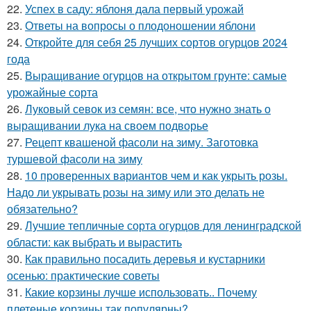
22.
Успех в саду: яблоня дала первый урожай
23.
Ответы на вопросы о плодоношении яблони
24.
Откройте для себя 25 лучших сортов огурцов 2024
года
25.
Выращивание огурцов на открытом грунте: самые
урожайные сорта
26.
Луковый севок из семян: все, что нужно знать о
выращивании лука на своем подворье
27.
Рецепт квашеной фасоли на зиму. Заготовка
туршевой фасоли на зиму
28.
10 проверенных вариантов чем и как укрыть розы.
Надо ли укрывать розы на зиму или это делать не
обязательно?
29.
Лучшие тепличные сорта огурцов для ленинградской
области: как выбрать и вырастить
30.
Как правильно посадить деревья и кустарники
осенью: практические советы
31.
Какие корзины лучше использовать.. Почему
плетеные корзины так популярны?