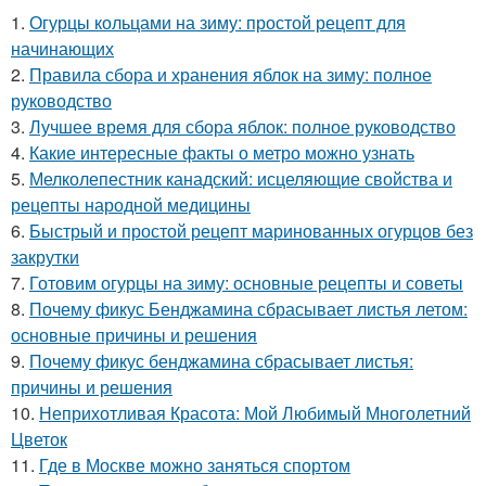
1.
Огурцы кольцами на зиму: простой рецепт для
начинающих
2.
Правила сбора и хранения яблок на зиму: полное
руководство
3.
Лучшее время для сбора яблок: полное руководство
4.
Какие интересные факты о метро можно узнать
5.
Мелколепестник канадский: исцеляющие свойства и
рецепты народной медицины
6.
Быстрый и простой рецепт маринованных огурцов без
закрутки
7.
Готовим огурцы на зиму: основные рецепты и советы
8.
Почему фикус Бенджамина сбрасывает листья летом:
основные причины и решения
9.
Почему фикус бенджамина сбрасывает листья:
причины и решения
10.
Неприхотливая Красота: Мой Любимый Многолетний
Цветок
11.
Где в Москве можно заняться спортом