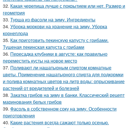
32.
Какая черепица лучше с покрытием или нет. Размер и
геометрия
33.
Турша из фасоли на зиму. Ингредиенты
34.
Уборка моркови на хранение на зиму. Уборка
корнеплода
35.
Как приготовить пекинскую капусту с грибами.
Тушеная пекинская капуста с грибами
36.
Пересадка клубники в августе: как правильно
переместить кусты на новое место
37.
Поливают ли нашатырным спиртом комнатные
цветы. Применение нашатырного спирта для подкормки
и полива комнатных цветов на литр воды: опрыскивание
растений от вредителей и болезней
38.
Закатка грибов на зиму в банки. Классический рецепт
маринования белых грибов
39.
Фасоль в собственном соку на зиму. Особенности
приготовления
40.
Какие растения всегда сажают только осенью.