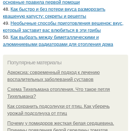
основные правила первой помощи
48.
Как быстро и без потери вкуса разморозить
квашеную капусту: секреты и рецепты
49.
Необычные способы приготовления вешенок: вкус,
который заставит вас влюбиться в эти грибы
50.
Как выбрать между биметаллическими и
алюминиевыми радиаторами для отопления дома
Популярные материалы
Аркоксиа: современный подход к лечению
воспалительных заболеваний суставов
Схема Тихельмана отопления. Что такое петля
Тихельмана?
Как сохранить подсолнухи от птиц. Как уберечь
урожай подсолнуха от птиц
Почему у помидоров жесткая белая сердцевина.
Причины появления белой середины томатов