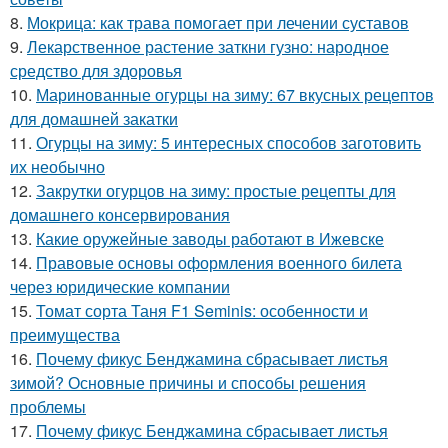
8.
Мокрица: как трава помогает при лечении суставов
9.
Лекарственное растение заткни гузно: народное
средство для здоровья
10.
Маринованные огурцы на зиму: 67 вкусных рецептов
для домашней закатки
11.
Огурцы на зиму: 5 интересных способов заготовить
их необычно
12.
Закрутки огурцов на зиму: простые рецепты для
домашнего консервирования
13.
Какие оружейные заводы работают в Ижевске
14.
Правовые основы оформления военного билета
через юридические компании
15.
Томат сорта Таня F1 Seminis: особенности и
преимущества
16.
Почему фикус Бенджамина сбрасывает листья
зимой? Основные причины и способы решения
проблемы
17.
Почему фикус Бенджамина сбрасывает листья