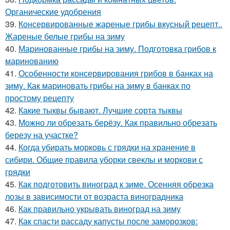
Органические удобрения
39.
Консервированные жареные грибы вкусный рецепт..
Жареные белые грибы на зиму
40.
Маринованные грибы на зиму. Подготовка грибов к
маринованию
41.
Особенности консервирования грибов в банках на
зиму. Как мариновать грибы на зиму в банках по
простому рецепту
42.
Какие тыквы бывают. Лучшие сорта тыквы
43.
Можно ли обрезать берёзу. Как правильно обрезать
березу на участке?
44.
Когда убирать морковь с грядки на хранение в
сибири. Общие правила уборки свеклы и моркови с
грядки
45.
Как подготовить виноград к зиме. Осенняя обрезка
лозы в зависимости от возраста виноградника
46.
Как правильно укрывать виноград на зиму
47.
Как спасти рассаду капусты после заморозков: