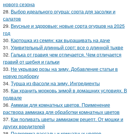
нового сезона
28.
Выбор идеального огурца: сорта для засолки и
салатов
29.
Вкусные и здоровые: новые сорта огурцов на 2025
год
30.
Картошка из семян: как выращивать на даче
31.
Удивительный длинный сорт: все о длинной тыкве
32.
Галька от гравия чем отличается. Чем отличается
гравий от щебня и гальки
33.
Не укрываю розы на зиму. Добавление статьи в
новую подборку
34.
Турша из фасоли на зиму. Ингредиенты
35.
Как хранить морковь зимой в домашних условиях. В
подвале
36.
Аммиак для комнатных цветов. Применение
раствора аммиака для обработки комнатных цветов
37.
Как поливать цветы аммиаком рецепт. От мошки и
других вредителей
38.
Подкормка рассады и комнатных цветов.