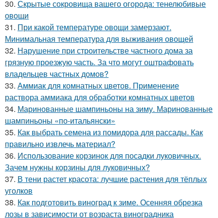
30.
Скрытые сокровища вашего огорода: тенелюбивые
овощи
31.
При какой температуре овощи замерзают.
Минимальная температура для выживания овощей
32.
Нарушение при строительстве частного дома за
грязную проезжую часть. За что могут оштрафовать
владельцев частных домов?
33.
Аммиак для комнатных цветов. Применение
раствора аммиака для обработки комнатных цветов
34.
Маринованные шампиньоны на зиму. Маринованные
шампиньоны «по-итальянски»
35.
Как выбрать семена из помидора для рассады. Как
правильно извлечь материал?
36.
Использование корзинок для посадки луковичных.
Зачем нужны корзины для луковичных?
37.
В тени растет красота: лучшие растения для тёплых
уголков
38.
Как подготовить виноград к зиме. Осенняя обрезка
лозы в зависимости от возраста виноградника