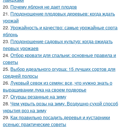
20.
Почему яблоня не дает плодов
21.
Плодоношение плодовых деревьев: когда ждать
урожай
22.
Урожайность и качество: самые урожайные сорта
яблонь
23.
Плодоношение садовых культур: когда ожидать
первых урожаев
24.
Отбор кровати для спальни: основные правила и
советы
25.
Выбор идеального огурца: 15 лучших сортов для
средней полосы
26.
Луковый севок из семян: все, что нужно знать о
выращивании лука на своем подворье
27.
Огурцы резанные на зиму
28.
Чем укрыть розы на зиму. Воздушно-сухой способ
укрытия роз на зиму
29.
Как правильно посадить деревья и кустарники
осенью: практические советы