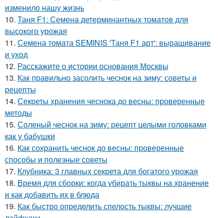
изменило нашу жизнь
10.
Таня F1: Семена детерминантных томатов для
высокого урожая
11.
Семена томата SEMINIS 'Таня F1 арт': выращивание
и уход
12.
Расскажите о истории основания Москвы
13.
Как правильно засолить чеснок на зиму: советы и
рецепты
14.
Секреты хранения чеснока до весны: проверенные
методы
15.
Соленый чеснок на зиму: рецепт целыми головками
как у бабушки
16.
Как сохранить чеснок до весны: проверенные
способы и полезные советы
17.
Клубника: 3 главных секрета для богатого урожая
18.
Время для сборки: когда убирать тыквы на хранение
и как добавить их в блюда
19.
Как быстро определить спелость тыквы: лучшие
лайфхаки