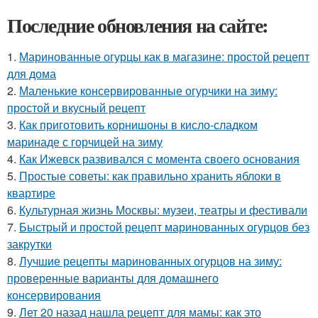
Последние обновления на сайте:
1.
Маринованные огурцы как в магазине: простой рецепт
для дома
2.
Маленькие консервированные огурчики на зиму:
простой и вкусный рецепт
3.
Как приготовить корнишоны в кисло-сладком
маринаде с горчицей на зиму
4.
Как Ижевск развивался с момента своего основания
5.
Простые советы: как правильно хранить яблоки в
квартире
6.
Культурная жизнь Москвы: музеи, театры и фестивали
7.
Быстрый и простой рецепт маринованных огурцов без
закрутки
8.
Лучшие рецепты маринованных огурцов на зиму:
проверенные варианты для домашнего
консервирования
9.
Лет 20 назад нашла рецепт для мамы: как это