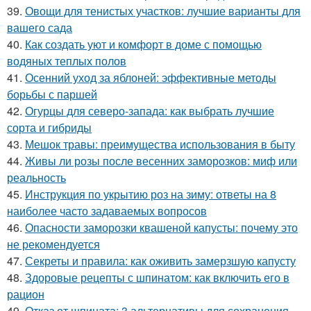
39.
Овощи для тенистых участков: лучшие варианты для
вашего сада
40.
Как создать уют и комфорт в доме с помощью
водяных теплых полов
41.
Осенний уход за яблоней: эффективные методы
борьбы с паршей
42.
Огурцы для северо-запада: как выбрать лучшие
сорта и гибриды
43.
Мешок травы: преимущества использования в быту
44.
Живы ли розы после весенних заморозков: миф или
реальность
45.
Инструкция по укрытию роз на зиму: ответы на 8
наиболее часто задаваемых вопросов
46.
Опасности заморозки квашеной капусты: почему это
не рекомендуется
47.
Секреты и правила: как оживить замерзшую капусту
48.
Здоровые рецепты с шпинатом: как включить его в
рацион
49.
Отказ от шпината: 3 альтернативы для сохранения