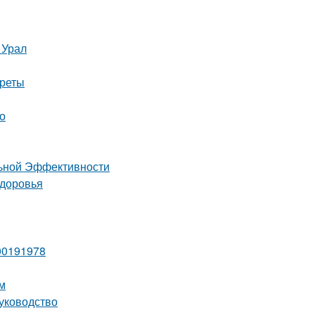
 Урал
креты
о
льной Эффективности
здоровья
00191978
м
уководство