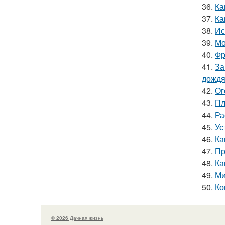
36.
Ка
37.
Ка
38.
Ис
39.
Мо
40.
Фр
41.
За
дожд
42.
Ог
43.
Пл
44.
Ра
45.
Ус
46.
Ка
47.
Пр
48.
Ка
49.
Ми
50.
Ко
© 2026 Дачная жизнь