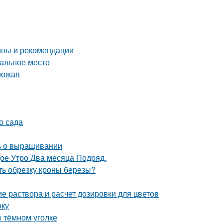
ипы и рекомендации
еальное место
урожая
о сада
ть о выращивании
дое Утро Два месяца Подряд.
ть обрезку кроны березы?
е раствора и расчет дозировки для цветов
оку
в тёмном уголке