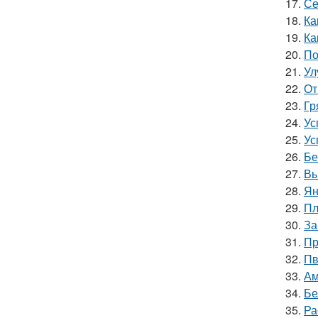
17.
Се
18.
Ка
19.
Ка
20.
По
21.
Ул
22.
От
23.
Гр
24.
Ус
25.
Ус
26.
Бе
27.
Вы
28.
Ян
29.
Пл
30.
За
31.
Пр
32.
Пв
33.
Ам
34.
Бе
35.
Ра