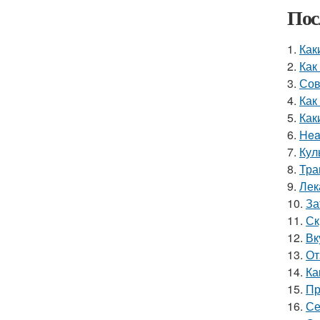
Пос
1.
Как
2.
Как
3.
Сов
4.
Как
5.
Как
6.
Hea
7.
Кул
8.
Тра
9.
Лек
10.
За
11.
Ск
12.
Вк
13.
От
14.
Ка
15.
Пр
16.
Се