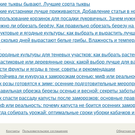
кие тыквы бывают. Лучшие сорта тыквы
кие кустарники лучше приживаются. Добавление статьи в н
пользование корзинок для посадки луковичных. Зачем нуж
жно ли обрезать берёзу. Как правильно обрезать березу на
уктовые и ягодные культуры: как выбрать и вырастить лучш
 сколько дней вырастают белые грибы. Влажность и темпер
я
ородные культуры для теневых участков: как выбрать расте
астиковые или деревянные окна: какой выбор лучше для в
сти фрукты и ягоды в тени: советы и рекомендации
тойчива ли кукуруза к заморозкам осенью: миф или реально
к розы готовятся к зиме: осенние подготовительные мероп
авильная обрезка березы осенью и весной: секреты заботы
к спасти рассаду капусты после заморозков: основные пр
ф или реальность: почему капуста не боится осенних замо
гда собирать урожай: оптимальные сроки уборки кабачков 
Контакты
Пользовательское соглашение
Обратная св