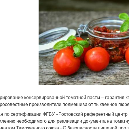
рирование консервированной томатной пасты – гарантия ка
росовестные производители подмешивают тыквенное пюр
ан по сертификации ФГБУ «Ростовский референтный центр 
лению необходимого для реализации документа на томатну
ментом Таможенного союза «О безопасности пищевой проду