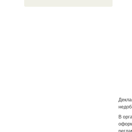
Декла
недоб
В орг
оформ
регла