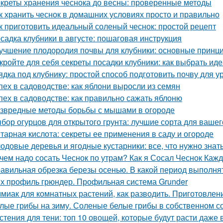
креты хранения чеснока до весны: проверенные методы
к хранить чеснок в домашних условиях просто и правильно
к приготовить идеальный соленый чеснок: простой рецепт
садка клубники в августе: пошаговая инструкция
учшение плодородия почвы для клубники: основные принц
кройте для себя секреты посадки клубники: как выбрать ид
ядка под клубнику: простой способ подготовить почву для 
пех в садоводстве: как яблони выросли из семян
пех в садоводстве: как правильно сажать яблоню
звредные методы борьбы с мышами в огороде
бор огурцов для открытого грунта: лучшие сорта для вашег
тарная кислота: секреты ее применения в саду и огороде
одовые деревья и ягодные кустарники: все, что нужно зна
чем надо сосать Чеснок по утрам? Как я Сосал Чеснок Каж
авильная обрезка березы осенью. В какой период выполня
х профиль грюндер. Профильная система Grunder
миак для комнатных растений, как разводить. Приготовлени
лые грибы на зиму. Соленые белые грибы в собственном с
стения для тени: топ 10 овощей, которые будут расти даже 