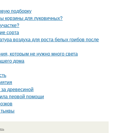
овую подборку
ны корзины для луковичных?
 участке?
ие сорта
атура воздуха для роста белых грибов после
ния, которым не нужно много света
ашего дома
сть
риятия
 за древесиной
авила первой помощи
розков
и тыквы
язь