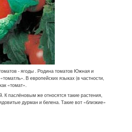
томатов - ягоды . Родина томатов Южная и
«томатль». В европейских языках (в частности,
как «томат».
 К паслёновым же относятся такие растения,
 ядовитые дурман и белена. Такие вот «близкие»