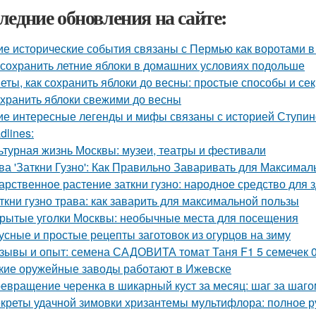
ледние обновления на сайте:
ие исторические события связаны с Пермью как воротами в
 сохранить летние яблоки в домашних условиях подольше
еты, как сохранить яблоки до весны: простые способы и се
 хранить яблоки свежими до весны
ие интересные легенды и мифы связаны с историей Ступин
dlines:
ьтурная жизнь Москвы: музеи, театры и фестивали
ва 'Заткни Гузно': Как Правильно Заваривать для Максима
арственное растение заткни гузно: народное средство для 
ткни гузно трава: как заварить для максимальной пользы
рытые уголки Москвы: необычные места для посещения
усные и простые рецепты заготовок из огурцов на зиму
зывы и опыт: семена САДОВИТА томат Таня F1 5 семечек 
кие оружейные заводы работают в Ижевске
евращение черенка в шикарный куст за месяц: шаг за шаго
креты удачной зимовки хризантемы мультифлора: полное р