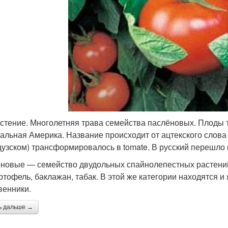
астение. Многолетняя трава семейства паслёновых. Плоды 
альная Америка. Название происходит от ацтекского слова 
узском) трансформировалось в tomate. В русский перешло 
новые — семейство двудольных спайнолепестных растений.
артофель, баклажан, табак. В этой же категории находятся и
венники.
ь дальше →