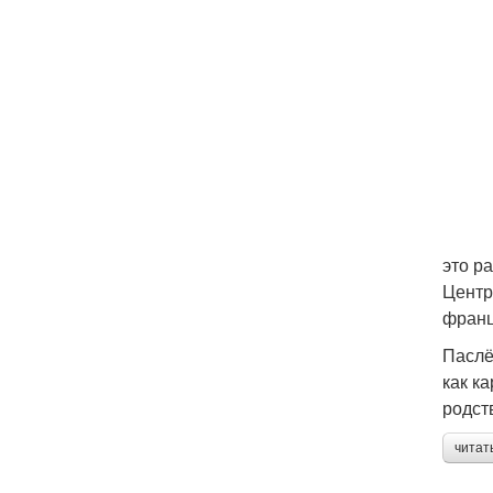
это р
Центр
франц
Паслё
как к
родст
читат