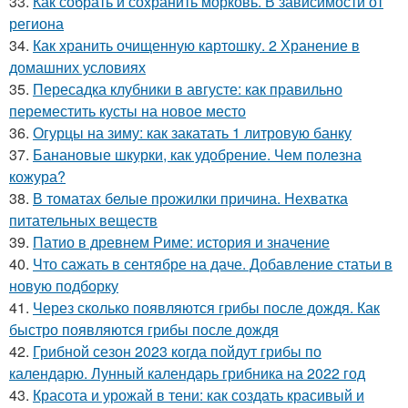
33.
Как собрать и сохранить морковь. В зависимости от
региона
34.
Как хранить очищенную картошку. 2 Хранение в
домашних условиях
35.
Пересадка клубники в августе: как правильно
переместить кусты на новое место
36.
Огурцы на зиму: как закатать 1 литровую банку
37.
Банановые шкурки, как удобрение. Чем полезна
кожура?
38.
В томатах белые прожилки причина. Нехватка
питательных веществ
39.
Патио в древнем Риме: история и значение
40.
Что сажать в сентябре на даче. Добавление статьи в
новую подборку
41.
Через сколько появляются грибы после дождя. Как
быстро появляются грибы после дождя
42.
Грибной сезон 2023 когда пойдут грибы по
календарю. Лунный календарь грибника на 2022 год
43.
Красота и урожай в тени: как создать красивый и