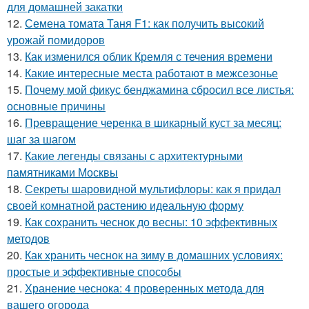
для домашней закатки
12.
Семена томата Таня F1: как получить высокий
урожай помидоров
13.
Как изменился облик Кремля с течения времени
14.
Какие интересные места работают в межсезонье
15.
Почему мой фикус бенджамина сбросил все листья:
основные причины
16.
Превращение черенка в шикарный куст за месяц:
шаг за шагом
17.
Какие легенды связаны с архитектурными
памятниками Москвы
18.
Секреты шаровидной мультифлоры: как я придал
своей комнатной растению идеальную форму
19.
Как сохранить чеснок до весны: 10 эффективных
методов
20.
Как хранить чеснок на зиму в домашних условиях:
простые и эффективные способы
21.
Хранение чеснока: 4 проверенных метода для
вашего огорода