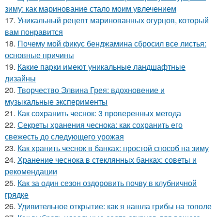
зиму: как маринование стало моим увлечением
17.
Уникальный рецепт маринованных огурцов, который
вам понравится
18.
Почему мой фикус бенджамина сбросил все листья:
основные причины
19.
Какие парки имеют уникальные ландшафтные
дизайны
20.
Творчество Элвина Грея: вдохновение и
музыкальные эксперименты
21.
Как сохранить чеснок: 3 проверенных метода
22.
Секреты хранения чеснока: как сохранить его
свежесть до следующего урожая
23.
Как хранить чеснок в банках: простой способ на зиму
24.
Хранение чеснока в стеклянных банках: советы и
рекомендации
25.
Как за один сезон оздоровить почву в клубничной
грядке
26.
Удивительное открытие: как я нашла грибы на тополе