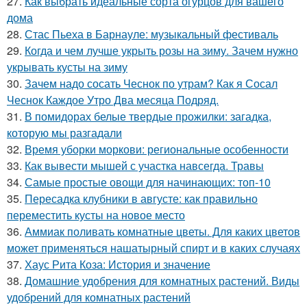
27.
Как выбрать идеальные сорта огурцов для вашего
дома
28.
Стас Пьеха в Барнауле: музыкальный фестиваль
29.
Когда и чем лучше укрыть розы на зиму. Зачем нужно
укрывать кусты на зиму
30.
Зачем надо сосать Чеснок по утрам? Как я Сосал
Чеснок Каждое Утро Два месяца Подряд.
31.
В помидорах белые твердые прожилки: загадка,
которую мы разгадали
32.
Время уборки моркови: региональные особенности
33.
Как вывести мышей с участка навсегда. Травы
34.
Самые простые овощи для начинающих: топ-10
35.
Пересадка клубники в августе: как правильно
переместить кусты на новое место
36.
Аммиак поливать комнатные цветы. Для каких цветов
может применяться нашатырный спирт и в каких случаях
37.
Хаус Рита Коза: История и значение
38.
Домашние удобрения для комнатных растений. Виды
удобрений для комнатных растений