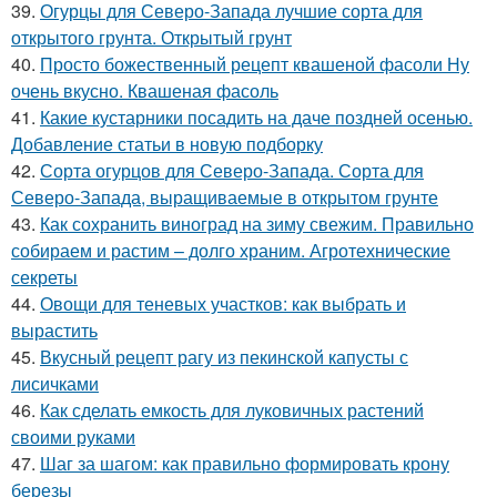
39.
Огурцы для Северо-Запада лучшие сорта для
открытого грунта. Открытый грунт
40.
Просто божественный рецепт квашеной фасоли Ну
очень вкусно. Квашеная фасоль
41.
Какие кустарники посадить на даче поздней осенью.
Добавление статьи в новую подборку
42.
Сорта огурцов для Северо-Запада. Сорта для
Северо-Запада, выращиваемые в открытом грунте
43.
Как сохранить виноград на зиму свежим. Правильно
собираем и растим – долго храним. Агротехнические
секреты
44.
Овощи для теневых участков: как выбрать и
вырастить
45.
Вкусный рецепт рагу из пекинской капусты с
лисичками
46.
Как сделать емкость для луковичных растений
своими руками
47.
Шаг за шагом: как правильно формировать крону
березы