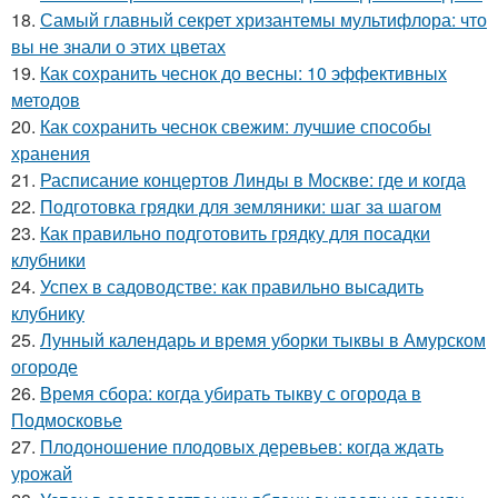
18.
Самый главный секрет хризантемы мультифлора: что
вы не знали о этих цветах
19.
Как сохранить чеснок до весны: 10 эффективных
методов
20.
Как сохранить чеснок свежим: лучшие способы
хранения
21.
Расписание концертов Линды в Москве: где и когда
22.
Подготовка грядки для земляники: шаг за шагом
23.
Как правильно подготовить грядку для посадки
клубники
24.
Успех в садоводстве: как правильно высадить
клубнику
25.
Лунный календарь и время уборки тыквы в Амурском
огороде
26.
Время сбора: когда убирать тыкву с огорода в
Подмосковье
27.
Плодоношение плодовых деревьев: когда ждать
урожай