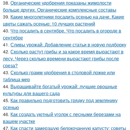
38.
Органические удобрения показаны жимолости
больше других. Органические комплексные составы
39.
Какие многолетники посадить осенью на даче. Какие
цветы сажать осенью: 10 лучших растений
40.
Что посадить в сентябре. Что посадить в огороде в
сентябре
41.
Сливы урожай. Добавление статьи в новую подборку
42.
Сколько растут грибы и за какое время вырастают в
лесу. Через сколько времени вырастают грибы после
среза?
43.
Сколько грамм удобрения в столовой ложке или
таблица мер
44.
Выращивайте богатый урожай: лучшие овощные
культуры для вашего сада
45.
Как правильно подготовить грядку под землянику
осенью
46.
Как создать уютный уголок с лесными березами на
вашем участке
47.
Как спасти замерзшую белокочанную капусту: советы