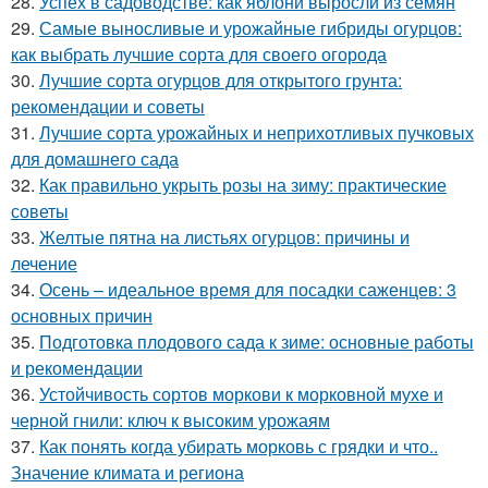
28.
Успех в садоводстве: как яблони выросли из семян
29.
Самые выносливые и урожайные гибриды огурцов:
как выбрать лучшие сорта для своего огорода
30.
Лучшие сорта огурцов для открытого грунта:
рекомендации и советы
31.
Лучшие сорта урожайных и неприхотливых пучковых
для домашнего сада
32.
Как правильно укрыть розы на зиму: практические
советы
33.
Желтые пятна на листьях огурцов: причины и
лечение
34.
Осень – идеальное время для посадки саженцев: 3
основных причин
35.
Подготовка плодового сада к зиме: основные работы
и рекомендации
36.
Устойчивость сортов моркови к морковной мухе и
черной гнили: ключ к высоким урожаям
37.
Как понять когда убирать морковь с грядки и что..
Значение климата и региона