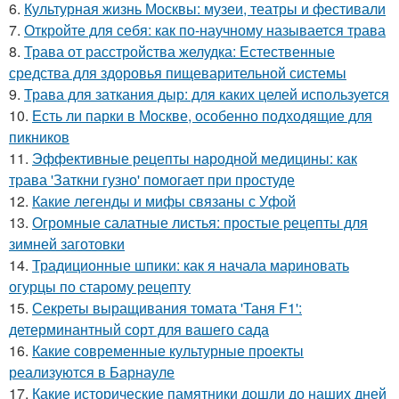
6.
Культурная жизнь Москвы: музеи, театры и фестивали
7.
Откройте для себя: как по-научному называется трава
8.
Трава от расстройства желудка: Естественные
средства для здоровья пищеварительной системы
9.
Трава для заткания дыр: для каких целей используется
10.
Есть ли парки в Москве, особенно подходящие для
пикников
11.
Эффективные рецепты народной медицины: как
трава 'Заткни гузно' помогает при простуде
12.
Какие легенды и мифы связаны с Уфой
13.
Огромные салатные листья: простые рецепты для
зимней заготовки
14.
Традиционные шпики: как я начала мариновать
огурцы по старому рецепту
15.
Секреты выращивания томата 'Таня F1':
детерминантный сорт для вашего сада
16.
Какие современные культурные проекты
реализуются в Барнауле
17.
Какие исторические памятники дошли до наших дней