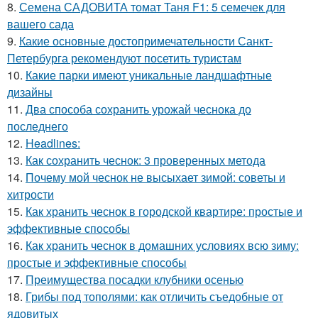
8.
Семена САДОВИТА томат Таня F1: 5 семечек для
вашего сада
9.
Какие основные достопримечательности Санкт-
Петербурга рекомендуют посетить туристам
10.
Какие парки имеют уникальные ландшафтные
дизайны
11.
Два способа сохранить урожай чеснока до
последнего
12.
Headlines:
13.
Как сохранить чеснок: 3 проверенных метода
14.
Почему мой чеснок не высыхает зимой: советы и
хитрости
15.
Как хранить чеснок в городской квартире: простые и
эффективные способы
16.
Как хранить чеснок в домашних условиях всю зиму:
простые и эффективные способы
17.
Преимущества посадки клубники осенью
18.
Грибы под тополями: как отличить съедобные от
ядовитых