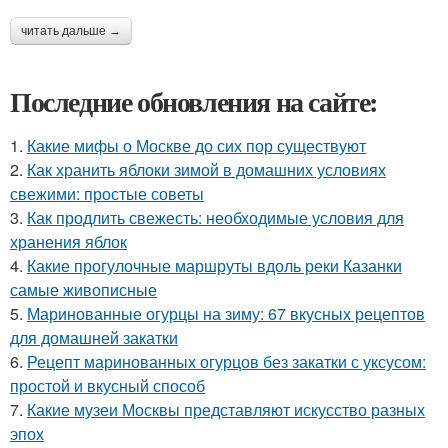
читать дальше →
Последние обновления на сайте:
1.
Какие мифы о Москве до сих пор существуют
2.
Как хранить яблоки зимой в домашних условиях
свежими: простые советы
3.
Как продлить свежесть: необходимые условия для
хранения яблок
4.
Какие прогулочные маршруты вдоль реки Казанки
самые живописные
5.
Маринованные огурцы на зиму: 67 вкусных рецептов
для домашней закатки
6.
Рецепт маринованных огурцов без закатки с уксусом:
простой и вкусный способ
7.
Какие музеи Москвы представляют искусство разных
эпох