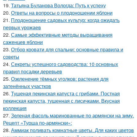
19.
Татьяна Буланова Вологда: Путь к успеху
20.
Ответы на вопросы о плодоношении яблони
21.
Плодоношение садовых культур: когда ожидать
первых урожаев
22.
Самые эффективные методы выращивания
саженцев яблони
23.
Отбор кровати для спальни: основные правила и
советы
24.
Секреты успешного садоводства: 10 основных
правил посадки деревьев
25.
Озеленение тёмных уголков: растения для
затенённых участков
26.
Тушеная пекинская капуста с грибами. Постная
пекинская капуста, тушенная с лисичками. Вкусная
коллекция
27.
Зеленая фасоль маринованные по армянски на зиму.
Рецепт «Турша по-армянски»:
28.
Аммиак поливать комнатные цветы. Для каких цветов