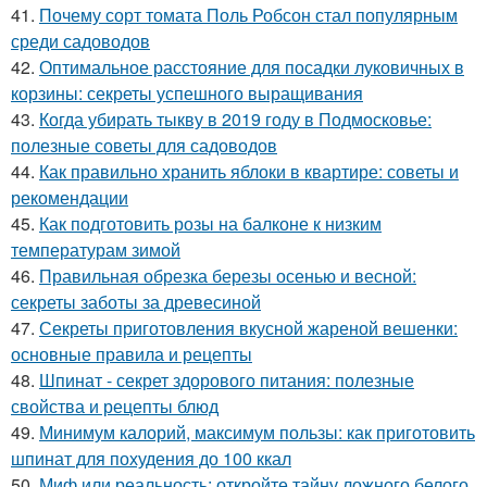
41.
Почему сорт томата Поль Робсон стал популярным
среди садоводов
42.
Оптимальное расстояние для посадки луковичных в
корзины: секреты успешного выращивания
43.
Когда убирать тыкву в 2019 году в Подмосковье:
полезные советы для садоводов
44.
Как правильно хранить яблоки в квартире: советы и
рекомендации
45.
Как подготовить розы на балконе к низким
температурам зимой
46.
Правильная обрезка березы осенью и весной:
секреты заботы за древесиной
47.
Секреты приготовления вкусной жареной вешенки:
основные правила и рецепты
48.
Шпинат - секрет здорового питания: полезные
свойства и рецепты блюд
49.
Минимум калорий, максимум пользы: как приготовить
шпинат для похудения до 100 ккал
50.
Миф или реальность: откройте тайну ложного белого