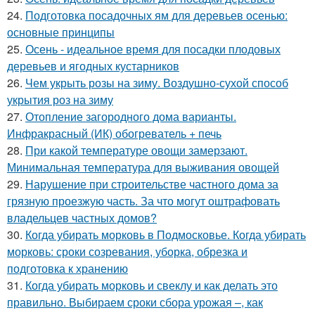
24.
Подготовка посадочных ям для деревьев осенью:
основные принципы
25.
Осень - идеальное время для посадки плодовых
деревьев и ягодных кустарников
26.
Чем укрыть розы на зиму. Воздушно-сухой способ
укрытия роз на зиму
27.
Отопление загородного дома варианты.
Инфракрасный (ИК) обогреватель + печь
28.
При какой температуре овощи замерзают.
Минимальная температура для выживания овощей
29.
Нарушение при строительстве частного дома за
грязную проезжую часть. За что могут оштрафовать
владельцев частных домов?
30.
Когда убирать морковь в Подмосковье. Когда убирать
морковь: сроки созревания, уборка, обрезка и
подготовка к хранению
31.
Когда убирать морковь и свеклу и как делать это
правильно. Выбираем сроки сбора урожая –, как