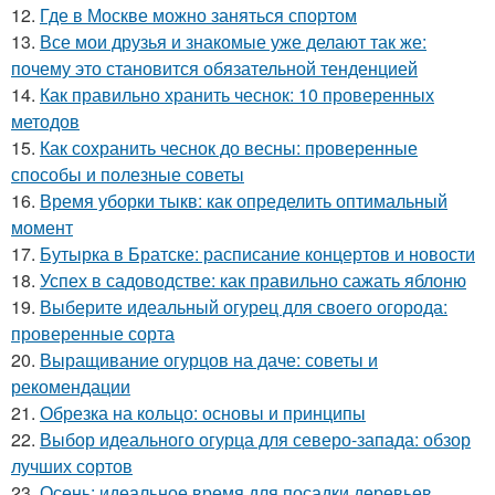
12.
Где в Москве можно заняться спортом
13.
Все мои друзья и знакомые уже делают так же:
почему это становится обязательной тенденцией
14.
Как правильно хранить чеснок: 10 проверенных
методов
15.
Как сохранить чеснок до весны: проверенные
способы и полезные советы
16.
Время уборки тыкв: как определить оптимальный
момент
17.
Бутырка в Братске: расписание концертов и новости
18.
Успех в садоводстве: как правильно сажать яблоню
19.
Выберите идеальный огурец для своего огорода:
проверенные сорта
20.
Выращивание огурцов на даче: советы и
рекомендации
21.
Обрезка на кольцо: основы и принципы
22.
Выбор идеального огурца для северо-запада: обзор
лучших сортов
23.
Осень: идеальное время для посадки деревьев