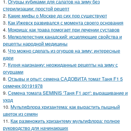
1.
Огурцы кубиками для салатов на зиму без
стерилизации: простой рецепт
2.
Какие мифы о Москве до сих пор существуют
3.
Как Ижевск развивался с момента своего основания
4.
Мокрица: как трава помогает при лечении суставов
5.
Мелколепестник канадский: исцеляющие свойства и
рецепты народной медицины
6.
Что можно сделать из огурцов на зиму: интересные
идеи
7.
Кухня наизнанку: неожиданные рецепты на зиму с
огурцами
8.
Отзывы и опыт: семена САДОВИТА томат Таня F1 5
семечек 00191978
9.
Семена томата SEMINIS 'Таня F1 арт': выращивание и
уход
10.
Мультифлора хризантема: как вырастить пышный
цветок из семян
11.
Как размножить хризантему мультифлора: полное
руководство для начинающих