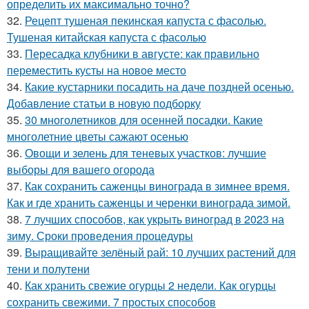
определить их максимально точно?
32.
Рецепт тушеная пекинская капуста с фасолью.
Тушеная китайская капуста с фасолью
33.
Пересадка клубники в августе: как правильно
переместить кусты на новое место
34.
Какие кустарники посадить на даче поздней осенью.
Добавление статьи в новую подборку
35.
30 многолетников для осенней посадки. Какие
многолетние цветы сажают осенью
36.
Овощи и зелень для теневых участков: лучшие
выборы для вашего огорода
37.
Как сохранить саженцы винограда в зимнее время.
Как и где хранить саженцы и черенки винограда зимой.
38.
7 лучших способов, как укрыть виноград в 2023 на
зиму. Сроки проведения процедуры
39.
Выращивайте зелёный рай: 10 лучших растений для
тени и полутени
40.
Как хранить свежие огурцы 2 недели. Как огурцы
сохранить свежими. 7 простых способов