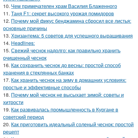
10.
Чем примечателен храм Василия Блаженного
11.
Таня F1: секрет высокого урожая помидоров
12.
Почему мой фикус бенджамина сбросил все листья:
основные причины
13.
Хризантема: 5 советов для успешного выращивания
14.
Headlines:
15.
Свежий чеснок надолго: как правильно хранить
очищенный чеснок
16.
Как сохранить чеснок до весны: простой способ
хранения в стеклянных банках
17.
Как хранить чеснок на зиму в домашних условиях:
простые и эффективные способы
18.
Почему мой чеснок не высыхает зимой: советы и
хитрости
19.
Как развивалась промышленность в Кургане в
советский период
20.
Как приготовить идеальный соленый чеснок: простой
рецепт