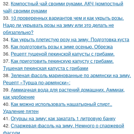
32.
Компостный чай своими руками. АКЧ (компостный
чай) своими руками
33.
10 проверенных вариантов чем и как укрыть розы.
Надо ли укрывать розы на зиму или это делать не
обязательно?
34.
Как укрыть плетистую розу на зиму. Подготовка куста
35.
Как подготовить розы к зиме осенью. Обрезка
36.
Рецепт тушеной пекинской капусты с грибами.
37.
Как приготовить пекинскую капусту с грибами.
Тушеная пекинская капуста с грибами
38.
Зеленая фасоль маринованные по армянски на зиму.
Рецепт «Турша по-армянски»:
39.
Аммиачная вода для растений домашних. Аммиак,
как удобрение
40.
Как можно использовать нашатырный спирт..
Удаление пятен
41.
Огурцы на зиму: как закатать 1 литровую банку
42.
Спаржевая фасоль на зиму. Немного о спаржевой
фасоли