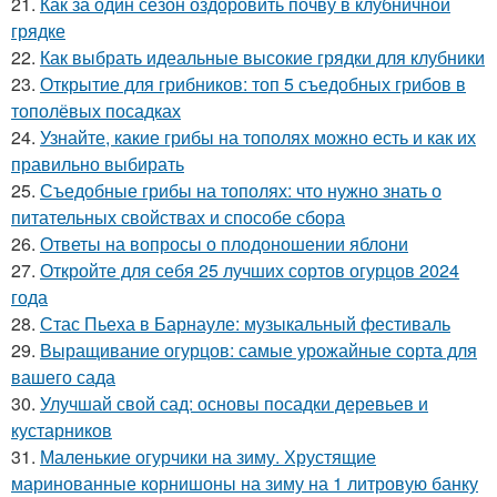
21.
Как за один сезон оздоровить почву в клубничной
грядке
22.
Как выбрать идеальные высокие грядки для клубники
23.
Открытие для грибников: топ 5 съедобных грибов в
тополёвых посадках
24.
Узнайте, какие грибы на тополях можно есть и как их
правильно выбирать
25.
Съедобные грибы на тополях: что нужно знать о
питательных свойствах и способе сбора
26.
Ответы на вопросы о плодоношении яблони
27.
Откройте для себя 25 лучших сортов огурцов 2024
года
28.
Стас Пьеха в Барнауле: музыкальный фестиваль
29.
Выращивание огурцов: самые урожайные сорта для
вашего сада
30.
Улучшай свой сад: основы посадки деревьев и
кустарников
31.
Маленькие огурчики на зиму. Хрустящие
маринованные корнишоны на зиму на 1 литровую банку