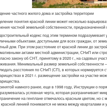
дение частного жилого дома и застройка территории
еление понятия красной линии может несколько варьироват
чения частной земельной собственности, предназначенной п
достроительный кодекс под этим термином подразумевает 
личными объектами, доступными для всех граждан, от земе
тный дом. При этом расстояние от красной линии до застро
мативными актами местной администрации, СНиП или стр
ласно закону об СНТ, принятому в 2020 г., на садовых уча
живания. Минимальный размер земельной собственности – 6
людать расстояния по СНиП (СП), в которых нормируется 
ариществах в 2021 г. размещение застройки на участке м
арищества.
ринятой намного ранее, еще в 1998 году, Инструкции о пор
разумевалась условная черта, которая разграничивает мик
граничение на генплане отмечалось красным цветом, но с 
 красной линией понимается не межа между кварталами и 