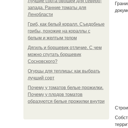
Лучшие сорта овощей для северо-
Грани
запада. Ранние томаты для
докум
Ленобласти
Гриб, как белый коралл. Съедобные
грибы, похожие на кораллы с
белым и желтым телом
Дягиль и борщевик отличие. С чем
можно спутать борщевик
Сосновского?
Огурцы для теплицы: как выбрать
лучший сорт
Почему у томатов белые прожилки.
Почему у плодов томатов
образуются белые прожилки внутри
Строи
Собст
терри