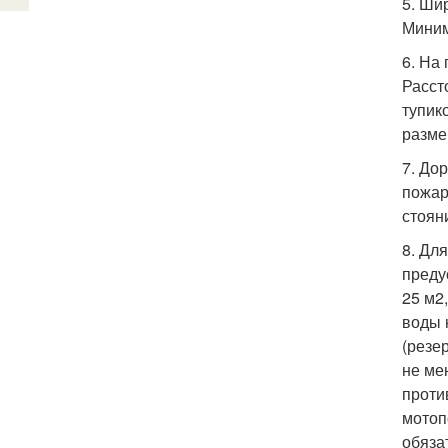
5. Ши
Миним
6. На
Расст
тупик
разме
7. До
пожар
стоян
8. Дл
преду
25 м2
воды 
(резе
не ме
проти
мотоп
обяза