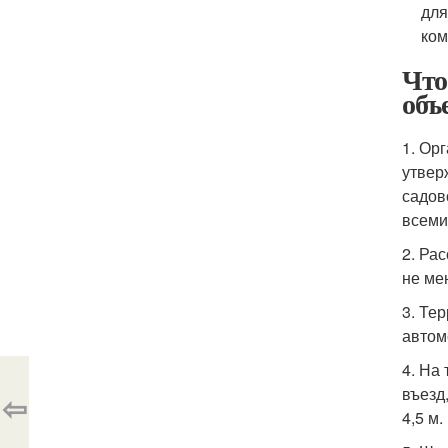
для
ком
Что
объ
1. Ор
утвер
садов
всеми
2. Ра
не ме
3. Те
автом
4. На
въезд
⇦
4,5 м.