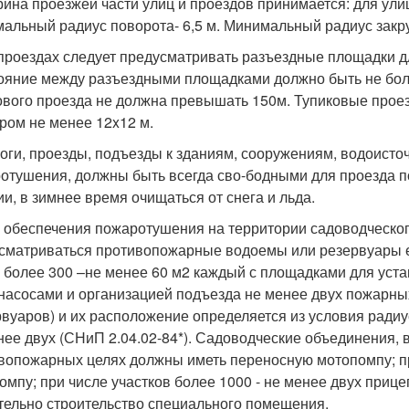
рина проезжей части улиц и проездов принимается: для улиц 
альный радиус поворота- 6,5 м. Минимальный радиус закруг
 проездах следует предусматривать разъездные площадки д
ояние между разъездными площадками должно быть не бол
ового проезда не должна превышать 150м. Тупиковые про
ром не менее 12x12 м.
роги, проезды, подъезды к зданиям, сооружениям, водоист
отушения, должны быть всегда сво-бодными для проезда по
ии, в зимнее время очищаться от снега и льда.
я обеспечения пожаротушения на территории садоводческо
сматриваться противопожарные водоемы или резервуары ем
, более 300 –не менее 60 м2 каждый с площадками для уст
насосами и организацией подъезда не менее двух пожарны
рвуаров) и их расположение определяется из условия радиу
нее двух (СНиП 2.04.02-84*). Садоводческие объединения, 
вопожарных целях должны иметь переносную мотопомпу; при
омпу; при числе участков более 1000 - не менее двух при
тельно строительство специального помещения.