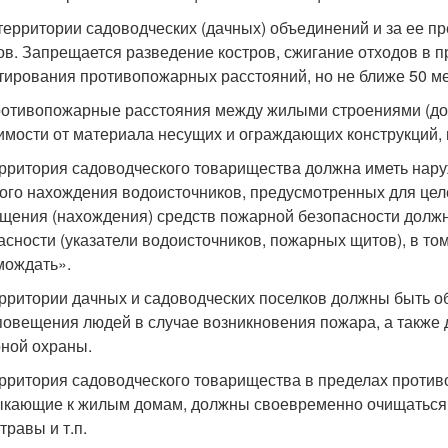
 территории садоводческих (дачных) объединений и за ее 
ов. Запрещается разведение костров, сжигание отходов в 
тирования противопожарных расстояний, но не ближе 50 ме
ротивопожарные расстояния между жилыми строениями (дом
имости от материала несущих и ограждающих конструкций, 
ерритория садоводческого товарищества должна иметь нару
ого нахождения водоисточников, предусмотренных для цел
щения (нахождения) средств пожарной безопасности долж
асности (указатели водоисточников, пожарных щитов), в то
мождать».
ерритории дачных и садоводческих поселков должны быть 
повещения людей в случае возникновения пожара, а также
ной охраны.
ерритория садоводческого товарищества в пределах противо
кающие к жилым домам, должны своевременно очищаться от
травы и т.п.