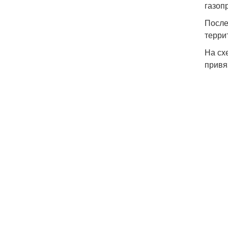
газоп
После
терри
На сх
привя