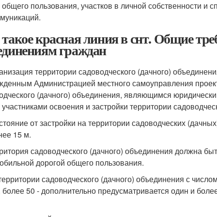
 общего пользования, участков в личной собственности и 
муникаций.
 такое красная линия в снт. Общие тре
единениям граждан
ганизация территории садоводческого (дачного) объединени
жденным Администрацией местного самоуправления проект
одческого (дачного) объединения, являющимся юридически
 участниками освоения и застройки территории садоводчес
сстояние от застройки на территории садоводческих (дачны
нее 15 м.
рритория садоводческого (дачного) объединения должна бы
обильной дорогой общего пользования.
 территории садоводческого (дачного) объединения с число
, более 50 - дополнительно предусматривается один и боле