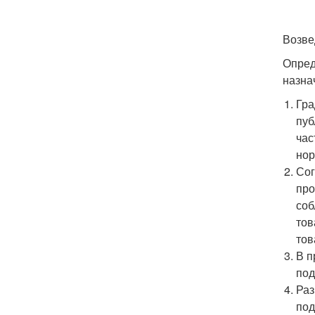
Возве
Опред
назна
Гра
пуб
час
нор
Сог
про
соб
тов
тов
В п
под
Раз
под