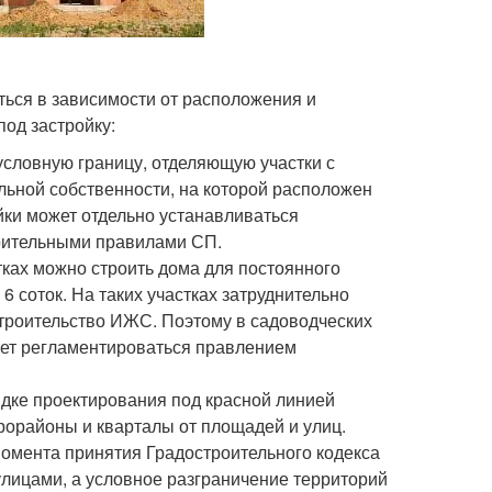
ься в зависимости от расположения и
од застройку:
условную границу, отделяющую участки с
льной собственности, на которой расположен
йки может отдельно устанавливаться
оительными правилами СП.
стках можно строить дома для постоянного
 соток. На таких участках затруднительно
строительство ИЖС. Поэтому в садоводческих
ожет регламентироваться правлением
ядке проектирования под красной линией
рорайоны и кварталы от площадей и улиц.
момента принятия Градостроительного кодекса
улицами, а условное разграничение территорий