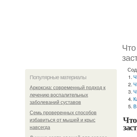
Что
зас
Сод
Ч
Популярные материалы
Ч
Аркоксиа: современный подход к
Ч
лечению воспалительных
К
заболеваний суставов
В
Семь проверенных способов
Что
избавиться от мышей и крыс
зас
навсегда