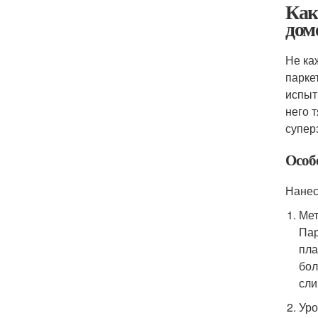
Как
дом
Не ка
парке
испыт
него 
супер
Особ
Нанес
Мет
Пар
пла
бол
сли
Уро