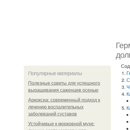
Гер
дол
Сод
Г
Популярные материалы
С
Полезные советы для успешного
Ч
выращивания саженцев осенью
К
Аркоксиа: современный подход к
лечению воспалительных
К
заболеваний суставов
Устойчивые к морковной мухе: