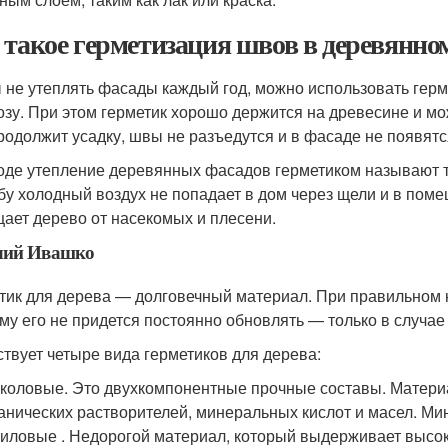
 такое герметизация швов в деревянно
 не утеплять фасады каждый год, можно использовать герме
озу. При этом герметик хорошо держится на древесине и мож
родолжит усадку, швы не разъедутся и в фасаде не появят
оде утепление деревянных фасадов герметиком называют т
бу холодный воздух не попадает в дом через щели и в пом
ает дерево от насекомых и плесени.
лий Ивашко
тик для дерева — долговечный материал. При правильном 
му его не придется постоянно обновлять — только в случа
твует четыре вида герметиков для дерева:
коловые. Это двухкомпонентные прочные составы. Материа
анических растворителей, минеральных кислот и масел. Ми
иловые . Недорогой материал, который выдерживает высок