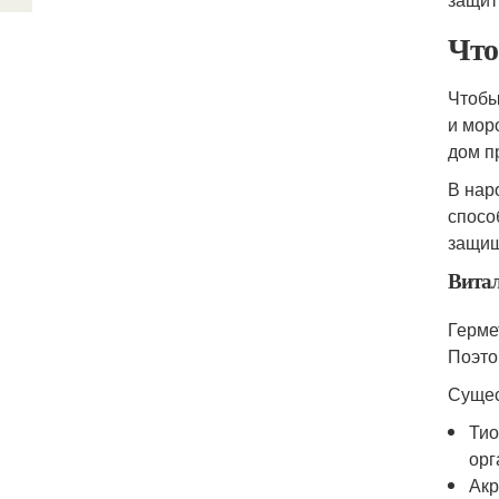
Что
Чтобы
и мор
дом п
В нар
спосо
защищ
Вита
Герме
Поэто
Сущес
Тио
орг
Акр