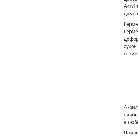
Acryl
домов
Герме
Герме
дефор
сухой
герме
Акрил
наибо
в люб
Важно