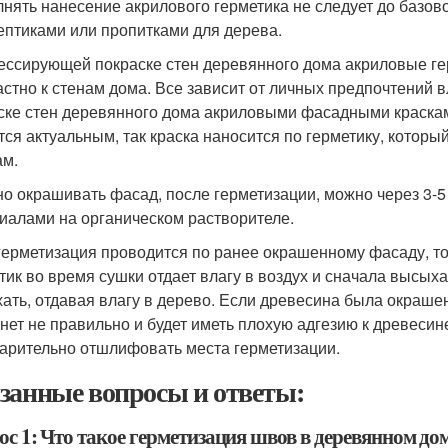
нять нанесение акрилового герметика не следует до базов
ептиками или пропитками для дерева.
ессирующей покраске стен деревянного дома акриловые ге
астно к стенам дома. Все зависит от личных предпочтений
ске стен деревянного дома акриловыми фасадными краскам
тся актуальным, так краска наносится по герметику, которы
ам.
о окрашивать фасад, после герметизации, можно через 3-5
иалами на органическом растворителе.
герметизация проводится по ранее окрашенному фасаду, то
тик во время сушки отдает влагу в воздух и сначала высыха
ать, отдавая влагу в дерево. Если древесина была окраш
нет не правильно и будет иметь плохую адгезию к древесин
арительно отшлифовать места герметизации.
занные вопросы и ответы:
ос 1: Что такое герметизация швов в деревянном до