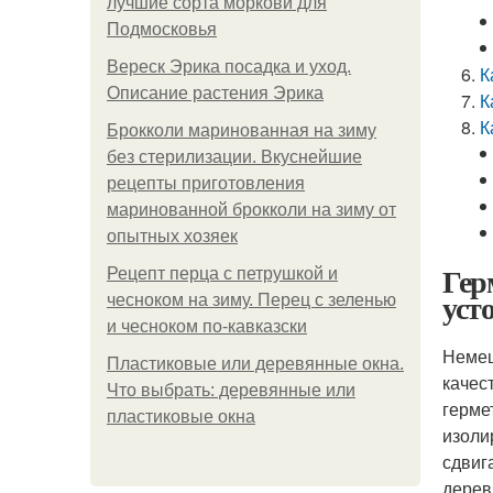
лучшие сорта моркови для
Подмосковья
Вереск Эрика посадка и уход.
К
Описание растения Эрика
К
К
Брокколи маринованная на зиму
без стерилизации. Вкуснейшие
рецепты приготовления
маринованной брокколи на зиму от
опытных хозяек
Гер
Рецепт перца с петрушкой и
уст
чесноком на зиму. Перец с зеленью
и чесноком по-кавказски
Немец
Пластиковые или деревянные окна.
качес
Что выбрать: деревянные или
герме
пластиковые окна
изоли
сдвиг
дерев