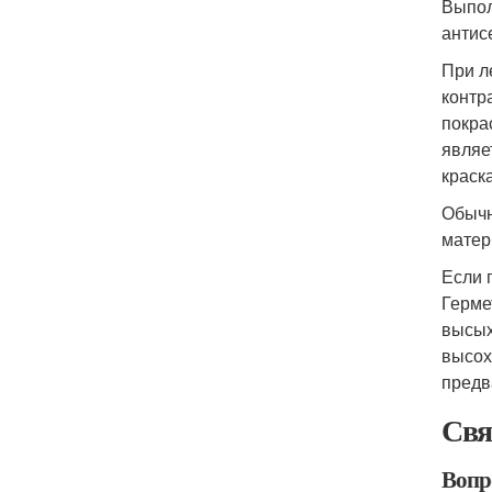
Выпол
антис
При л
контр
покра
являе
краск
Обычн
матер
Если 
Герме
высых
высох
предв
Свя
Вопр