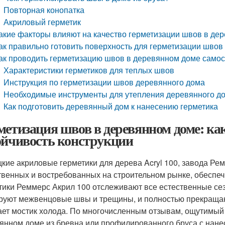
Повторная конопатка
Акриловый герметик
акие факторы влияют на качество герметизации швов в де
ак правильно готовить поверхность для герметизации швов
ак проводить герметизацию швов в деревянном доме самос
Характеристики герметиков для теплых швов
Инструкция по герметизации швов деревянного дома
Необходимые инструменты для утепления деревянного д
Как подготовить деревянный дом к нанесению герметика
метизация швов в деревянном доме: как
ойчивость конструкции
кие акриловые герметики для дерева Acryl 100, завода Ре
твенных и востребованных на строительном рынке, обеспеч
тики Реммерс Акрил 100 отслеживают все естественные с
руют межвенцовые швы и трещины, и полностью прекращаю
ает мостик холода. По многочисленным отзывам, ощутимый 
янном доме из бревна или профилированного бруса с на