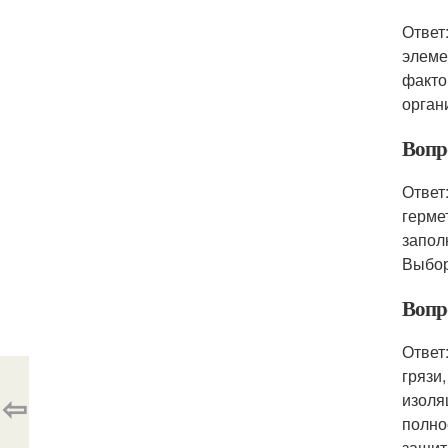
Ответ
элеме
факто
орган
Вопр
Ответ
герме
запол
Выбор
Вопр
Ответ
грязи
⇦
изоля
полно
защит