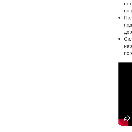
его
поэ
Пол
под
дер
Сил
нар
пог