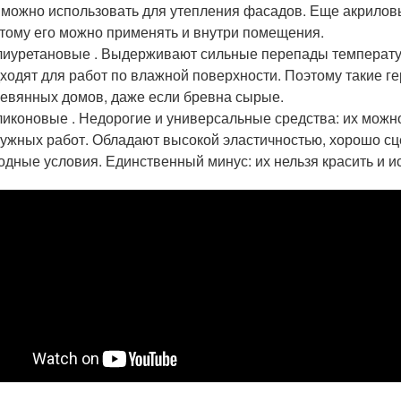
 можно использовать для утепления фасадов. Еще акрилов
тому его можно применять и внутри помещения.
иуретановые . Выдерживают сильные перепады температур
ходят для работ по влажной поверхности. Поэтому такие г
евянных домов, даже если бревна сырые.
иконовые . Недорогие и универсальные средства: их можно
ужных работ. Обладают высокой эластичностью, хорошо с
одные условия. Единственный минус: их нельзя красить и 