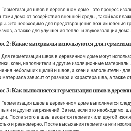
: Герметизация швов в деревянном доме - это процесс из
нтами дома от воздействия внешней среды, такой как влаж
ры. Это необходимо для предотвращения возникновения гр
измов, а также для улучшения тепло- и звукоизоляции дома.
ос 2: Какие материалы используются для герметиза
: Для герметизации швов в деревянном доме могут использ
тики, клеи, наполнители и другие изоляционные материалы
нения небольших щелей и швов, а клеи и наполнители - дл
 материала зависит от размера и характера шва, а также от
ос 3: Как выполняется герметизация швов в деревя
: Герметизация швов в деревянном доме выполняется сле
, пыли и других загрязнений. Затем, если это необходимо,
ции. После этого в швы вводится герметик или другой изо
стью и равномерно. После высыхания герметика или изоля
ным слоем, таким как лак или краска.