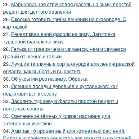
25.
Маринованная стручковая фасоль на зиму: простой
рецепт для долгого хранения
26.
Сколько готовить грибы вешенки на сковороде. С
картошкой
27.
Рецепт квашеной фасоли на зиму. Заготовка
туршевой фасоли на зиму
28.
Галька от гравия чем отличается. Чем отличается
гравий от щебня и гальки
29.
Лучшие тепличные сорта огурцов для ленинградской
области: как выбрать и вырастить
30.
Об укрытии роз на зиму. Обрезка
31.
Осенние посадки деревьев и кустарников: как
подготовиться к сезону
32.
Засолить туршевую фасоль: простой рецепт и
полезные советы
33.
Озеленение тёмных уголков: растения для
затенённых участков
34.
Аммиак 10 процентный для комнатных растений.
Полезные свойства вещества для комнатных растений