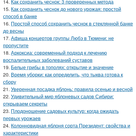
14.
Как сохранить чеснок: 3 проверенных метода
15.
Как сохранить чеснок до нового урожая: простой
способ в банке
16.
Простой способ сохранить чеснок в стеклянной банке
до весны
17.
Афиша концертов группы Любэ в Тюмени: не
пропустите
18.
Аркоксиа: современный подход к лечению
воспалительных заболеваний суставов
19.
Белые грибы в тополях: открытие и значение
20.
Время уборки: как определить, что тыква готова к
сбору
21.
Уверенная посадка яблонь: правила осенью и весной
22.
Удивительный мир яблоневых садов Сибири:
открываем секреты
23.
Плодоношение садовых культур: когда ожидать
первых урожаев
24.
Колонновидная яблоня сорта Президент: свойства и
характеристики