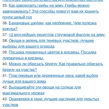
35.
Как заморозить грибы на зиму. Грибы можно
замораживать? Эти способы помогут вам их хранить
почти целый год
36.
Банановые шкурки, как удобрение. Чем полезна
кожура?
37.
12 вкуснейших рецептов стручковой фасоли на зиму.
38.
Овощи и зелень для теневых участков: лучшие
выборы для вашего огорода
39.
Посадка луковичных цветов в корзины. Посадка
луковичных в корзины.
40.
Можно ли обрезать берёзу. Как правильно обрезать
березу на участке?
41.
Пластиковые или деревянные окна: какой выбор
лучше для вашего дома
42.
Выращивайте эти овощи на солнце для
максимального урожая
43.
Оранжерея в тени: лучшие растения для укрытых
участков