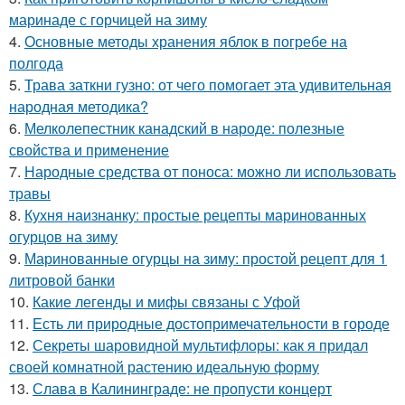
маринаде с горчицей на зиму
4.
Основные методы хранения яблок в погребе на
полгода
5.
Трава заткни гузно: от чего помогает эта удивительная
народная методика?
6.
Мелколепестник канадский в народе: полезные
свойства и применение
7.
Народные средства от поноса: можно ли использовать
травы
8.
Кухня наизнанку: простые рецепты маринованных
огурцов на зиму
9.
Маринованные огурцы на зиму: простой рецепт для 1
литровой банки
10.
Какие легенды и мифы связаны с Уфой
11.
Есть ли природные достопримечательности в городе
12.
Секреты шаровидной мультифлоры: как я придал
своей комнатной растению идеальную форму
13.
Слава в Калининграде: не пропусти концерт