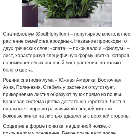
Спатифиллум (Spathiphyllum) – популярное многолетнее
растение семейства ароидных. Название происходит от
двух греческих слов: «спата» – покрывало и «филлум» –
лист, характеризуя специфичную форму цветка, которая
напоминает обыкновенный лист растения, но только
белого цвета.
Родина спатифиллума – Южная Америка, Восточная
Азия, Полинезия. Стебель у растения отсутствует,
прикорневые листья образуют пучок прямо из почвы.
Корневая система цветка достаточно короткая. Листья
овальные с хорошо различимой средней жилкой.
Боковые жилки на листьях вдавлены с верхней стороны.
Соцветие в форме початка: на длинной ножке, с
покрывалом у основания. Белое покрывало после