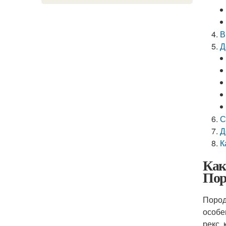
В
Д
С
Д
К
Как
Пор
Пород
особе
рекс,