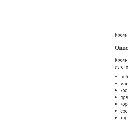
Кроли
Опис
Кроли
изгот
неб
мас
кре
пря
кор
сре
кар