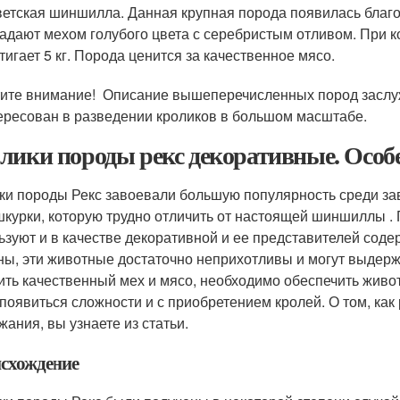
етская шиншилла. Данная крупная порода появилась благ
адают мехом голубого цвета с серебристым отливом. При к
тигает 5 кг. Порода ценится за качественное мясо.
ите внимание! Описание вышеперечисленных пород заслуж
ересован в разведении кроликов в большом масштабе.
лики породы рекс декоративные. Особ
ки породы Рекс завоевали большую популярность среди за
шкурки, которую трудно отличить от настоящей шиншиллы . 
ьзуют и в качестве декоративной и ее представителей сод
ны, эти животные достаточно неприхотливы и могут выдерж
ить качественный мех и мясо, необходимо обеспечить живо
 появиться сложности и с приобретением кролей. О том, ка
жания, вы узнаете из статьи.
схождение