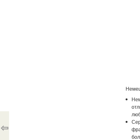
Немец
Нем
отл
лю
Сер
⇦
фра
бол