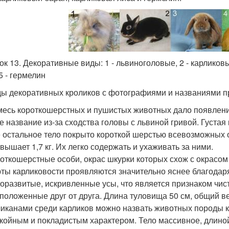
ок 13. Декоративные виды: 1 - львиноголовые, 2 - карликовы
5 - гермелин
ы декоративных кроликов с фотографиями и названиями пр
есь короткошерстных и пушистых животных дало появлен
е название из-за сходства головы с львиной гривой. Густая
 остальное тело покрыто короткой шерстью всевозможных о
вышает 1,7 кг. Их легко содержать и ухаживать за ними.
откошерстные особи, окрас шкурки которых схож с окрасом
ты карликовости проявляются значительно яснее благодар
оразвитые, искривленные усы, что является признаком чис
положенные друг от друга. Длина туловища 50 см, общий вес
иканами среди карликов можно назвать животных породы к
койным и покладистым характером. Тело массивное, длиной в