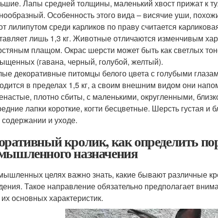
ьшие. Лапы средней толщины, маленький хвост прижат к ту
нообразный. Особенность этого вида – висячие уши, похож
от лилипутом среди карликов по праву считается карликова
тавляет лишь 1,3 кг. Животные отличаются изменчивым хар
стяным плащом. Окрас шерсти может быть как светлых тоно
ыщенных (гавана, черный, голубой, желтый).
ые декоративные питомцы белого цвета с голубыми глазам
одится в пределах 1,5 кг, а своим внешним видом они нап
енастые, плотно сбиты, с маленькими, округленными, близ
едние лапки короткие, когти бесцветные. Шерсть густая и 
 содержании и уходе.
оративный кролик, как определить по
мышленного назначения
мышленных целях важно знать, какие бывают различные кро
дения. Такое направление обязательно предполагает вним
т их основных характеристик.