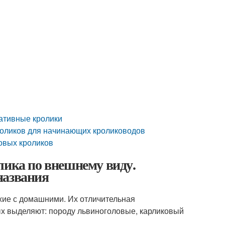
ративные кролики
роликов для начинающих кролиководов
овых кроликов
лика по внешнему виду.
названия
жие с домашними. Их отличительная
ых выделяют: породу львиноголовые, карликовый