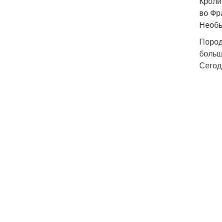
Кроли
во Фр
Необы
Пород
больш
Сегод