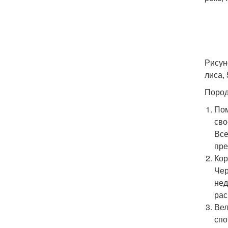
Рисун
лиса, 
Пород
Пом
сво
Все
пре
Кор
Чер
нед
рас
Вел
спо