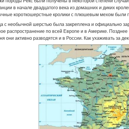
ки породы Рекс были получены в некоторой степени случа
анции в начале двадцатого века из домашних и диких крол
чные короткошерстные кролики с плюшевым мехом были по
а с необычной шерстью была закреплена и официально зар
ое распространение по всей Европе и в Америке. Позднее 
ня они активно разводятся и в России. Как ухаживать за д