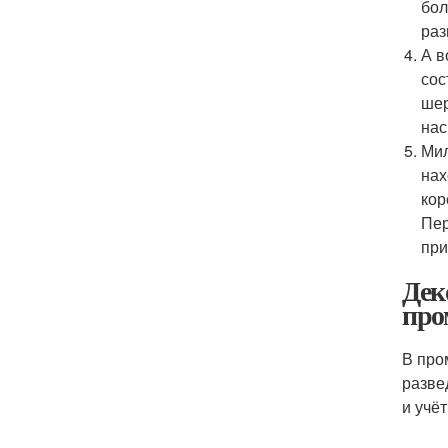
бол
раз
А в
сос
шер
нас
Мил
нах
кор
Пер
при
Дек
про
В про
разве
и учё