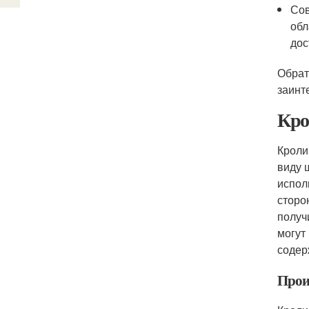
Сов
обл
дос
Обрат
заинт
Кро
Кроли
виду 
испол
сторо
получ
могут
содер
Прои