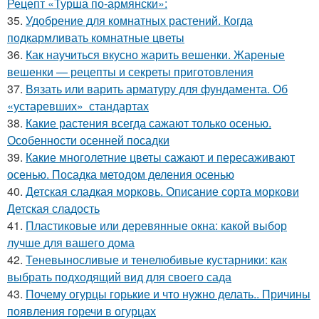
Рецепт «Турша по-армянски»:
35.
Удобрение для комнатных растений. Когда
подкармливать комнатные цветы
36.
Как научиться вкусно жарить вешенки. Жареные
вешенки — рецепты и секреты приготовления
37.
Вязать или варить арматуру для фундамента. Об
«устаревших» стандартах
38.
Какие растения всегда сажают только осенью.
Особенности осенней посадки
39.
Какие многолетние цветы сажают и пересаживают
осенью. Посадка методом деления осенью
40.
Детская сладкая морковь. Описание сорта моркови
Детская сладость
41.
Пластиковые или деревянные окна: какой выбор
лучше для вашего дома
42.
Теневыносливые и тенелюбивые кустарники: как
выбрать подходящий вид для своего сада
43.
Почему огурцы горькие и что нужно делать.. Причины
появления горечи в огурцах