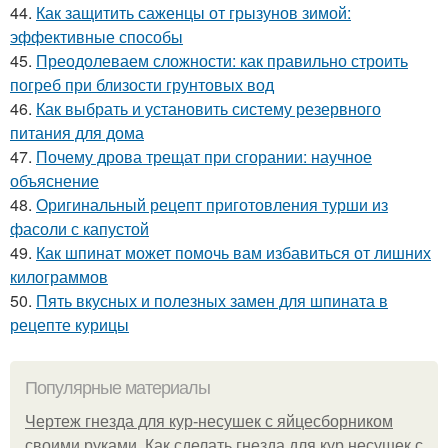
44.
Как защитить саженцы от грызунов зимой:
эффективные способы
45.
Преодолеваем сложности: как правильно строить
погреб при близости грунтовых вод
46.
Как выбрать и установить систему резервного
питания для дома
47.
Почему дрова трещат при сгорании: научное
объяснение
48.
Оригинальный рецепт приготовления турши из
фасоли с капустой
49.
Как шпинат может помочь вам избавиться от лишних
килограммов
50.
Пять вкусных и полезных замен для шпината в
рецепте курицы
Популярные материалы
Чертеж гнезда для кур-несушек с яйцесборником
своими руками. Как сделать гнезда для кур несушек с