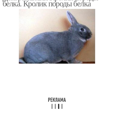
белка. Кролик породы белка
Кролики для домашнего
Декоративные кролики
содержания
Карликовый баран
Карликовый русак
Кролики для
Карликовая бабочка
начинающих
кролиководов
Кролик по внешнему
Голландский кролик
виду