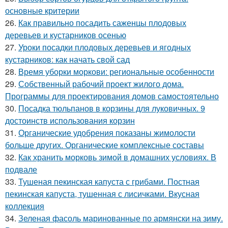
основные критерии
26.
Как правильно посадить саженцы плодовых
деревьев и кустарников осенью
27.
Уроки посадки плодовых деревьев и ягодных
кустарников: как начать свой сад
28.
Время уборки моркови: региональные особенности
29.
Собственный рабочий проект жилого дома.
Программы для проектирования домов самостоятельно
30.
Посадка тюльпанов в корзины для луковичных. 9
достоинств использования корзин
31.
Органические удобрения показаны жимолости
больше других. Органические комплексные составы
32.
Как хранить морковь зимой в домашних условиях. В
подвале
33.
Тушеная пекинская капуста с грибами. Постная
пекинская капуста, тушенная с лисичками. Вкусная
коллекция
34.
Зеленая фасоль маринованные по армянски на зиму.