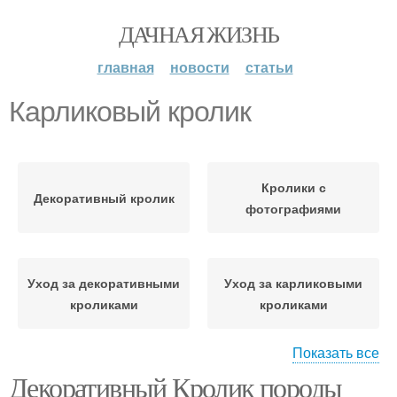
ДАЧНАЯ ЖИЗНЬ
главная
новости
статьи
Карликовый кролик
Кролики с
Декоративный кролик
фотографиями
Уход за декоративными
Уход за карликовыми
кроликами
кроликами
Показать все
Декоративный Кролик породы
Карликовые кролики
Ангорский кролик