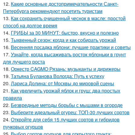
12.
Какие основные достопримечательности Санкт-
Петербурга рекомендуют посетить туристам
13.
Как сохранить очищенный чеснок в масле: простой
способ на долгое время
14.
ГРИБЫ за 30 МИНУТ: быстро, вкусно и полезно
15.
Тыквенный сезон: когда и как собирать урожай
16.
Весенняя посадка яблони: лучшие практики и советы
17.
Узнайте, когда высаживать росток яблоньки в грунт
для лучшего роста
18.
Оркестр CAGMO Рязань: музыканты и дирижеры
19.
Татьяна Буланова Вологда: Путь к успеху
20.
Лариса Долина: от Москвы до мировой сцены
21.
Как увеличить урожай яблок и груш: два простых
правила
22.
Безвредные методы борьбы с мышами в огороде
23.
Выберите идеальный огурец: ТОП-30 лучших сортов
24.
Откройте для себя 15 лучших сортов и гибридов
пучковых огурцов
25.
Выбор сортов огурцов для открытого грунта: