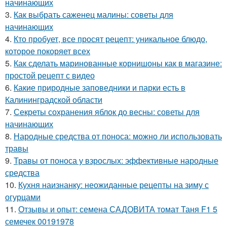
начинающих
3.
Как выбрать саженец малины: советы для
начинающих
4.
Кто пробует, все просят рецепт: уникальное блюдо,
которое покоряет всех
5.
Как сделать маринованные корнишоны как в магазине:
простой рецепт с видео
6.
Какие природные заповедники и парки есть в
Калининградской области
7.
Секреты сохранения яблок до весны: советы для
начинающих
8.
Народные средства от поноса: можно ли использовать
травы
9.
Травы от поноса у взрослых: эффективные народные
средства
10.
Кухня наизнанку: неожиданные рецепты на зиму с
огурцами
11.
Отзывы и опыт: семена САДОВИТА томат Таня F1 5
семечек 00191978