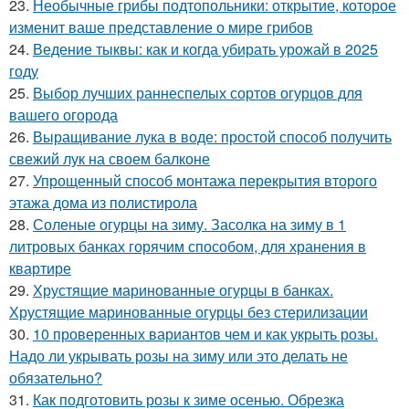
23.
Необычные грибы подтопольники: открытие, которое
изменит ваше представление о мире грибов
24.
Ведение тыквы: как и когда убирать урожай в 2025
году
25.
Выбор лучших раннеспелых сортов огурцов для
вашего огорода
26.
Выращивание лука в воде: простой способ получить
свежий лук на своем балконе
27.
Упрощенный способ монтажа перекрытия второго
этажа дома из полистирола
28.
Соленые огурцы на зиму. Засолка на зиму в 1
литровых банках горячим способом, для хранения в
квартире
29.
Хрустящие маринованные огурцы в банках.
Хрустящие маринованные огурцы без стерилизации
30.
10 проверенных вариантов чем и как укрыть розы.
Надо ли укрывать розы на зиму или это делать не
обязательно?
31.
Как подготовить розы к зиме осенью. Обрезка