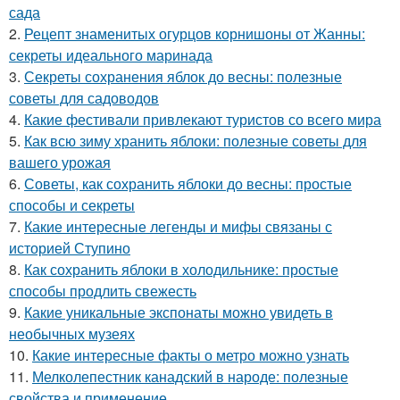
сада
2.
Рецепт знаменитых огурцов корнишоны от Жанны:
секреты идеального маринада
3.
Секреты сохранения яблок до весны: полезные
советы для садоводов
4.
Какие фестивали привлекают туристов со всего мира
5.
Как всю зиму хранить яблоки: полезные советы для
вашего урожая
6.
Советы, как сохранить яблоки до весны: простые
способы и секреты
7.
Какие интересные легенды и мифы связаны с
историей Ступино
8.
Как сохранить яблоки в холодильнике: простые
способы продлить свежесть
9.
Какие уникальные экспонаты можно увидеть в
необычных музеях
10.
Какие интересные факты о метро можно узнать
11.
Мелколепестник канадский в народе: полезные
свойства и применение