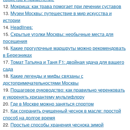
12.
Мокрица: как трава помогает при лечении суставов
13.
Музеи Москвы: путешествие в мир искусства и
истории
14.
Headlines:
15.
Скрытые уголки Москвы: необычные места для
посещения
16.
Какие прогулочные маршруты можно рекомендовать
в Березниках
17.
Томат Татьяна и Таня F1: двойная удача для вашего
сада
18.
Какие легенды и мифы связаны с
достопримечательностями Москвы
19.
Пошаговое руководство: как правильно черенковать
и укоренять хризантему мультифлору
20.
Где в Москве можно заняться спортом
21.
Как сохранить очищенный чеснок в масле: простой
способ на долгое время
22.
Простые способы хранения чеснока зимой