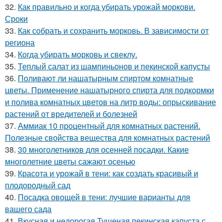
32.
Как правильно и когда убирать урожай моркови.
Сроки
33.
Как собрать и сохранить морковь. В зависимости от
региона
34.
Когда убирать морковь и свеклу.
35.
Теплый салат из шампиньонов и пекинской капусты
36.
Поливают ли нашатырным спиртом комнатные
цветы. Применение нашатырного спирта для подкормки
и полива комнатных цветов на литр воды: опрыскивание
растений от вредителей и болезней
37.
Аммиак 10 процентный для комнатных растений.
Полезные свойства вещества для комнатных растений
38.
30 многолетников для осенней посадки. Какие
многолетние цветы сажают осенью
39.
Красота и урожай в тени: как создать красивый и
плодородный сад
40.
Посадка овощей в тени: лучшие варианты для
вашего сада
41.
Вкусная и недорогая Тушеная пекинская капуста с