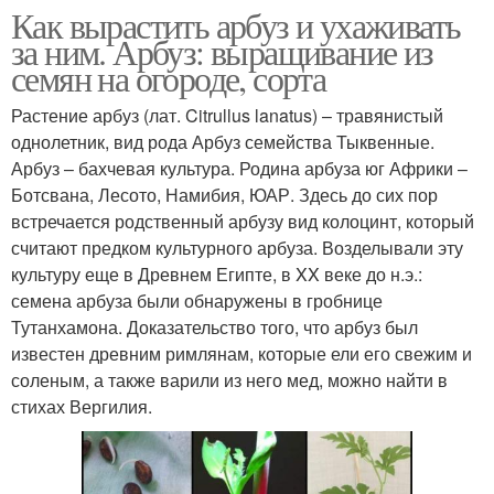
Как вырастить арбуз и ухаживать
за ним. Арбуз: выращивание из
семян на огороде, сорта
Растение арбуз (лат. Citrullus lanatus) – травянистый
однолетник, вид рода Арбуз семейства Тыквенные.
Арбуз – бахчевая культура. Родина арбуза юг Африки –
Ботсвана, Лесото, Намибия, ЮАР. Здесь до сих пор
встречается родственный арбузу вид колоцинт, который
считают предком культурного арбуза. Возделывали эту
культуру еще в Древнем Египте, в XX веке до н.э.:
семена арбуза были обнаружены в гробнице
Тутанхамона. Доказательство того, что арбуз был
известен древним римлянам, которые ели его свежим и
соленым, а также варили из него мед, можно найти в
стихах Вергилия.