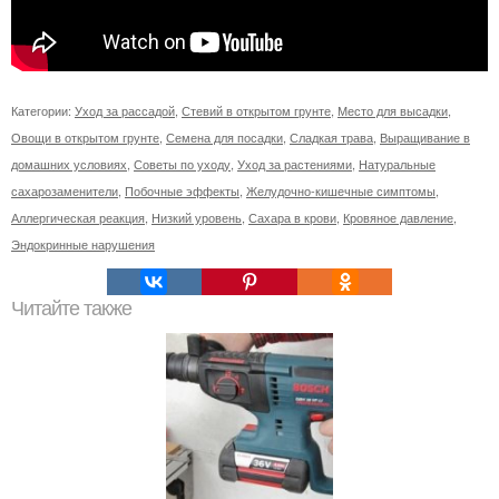
Категории:
Уход за рассадой
,
Стевий в открытом грунте
,
Место для высадки
,
Овощи в открытом грунте
,
Семена для посадки
,
Сладкая трава
,
Выращивание в
домашних условиях
,
Советы по уходу
,
Уход за растениями
,
Натуральные
сахарозаменители
,
Побочные эффекты
,
Желудочно-кишечные симптомы
,
Аллергическая реакция
,
Низкий уровень
,
Сахара в крови
,
Кровяное давление
,
Эндокринные нарушения
Читайте также