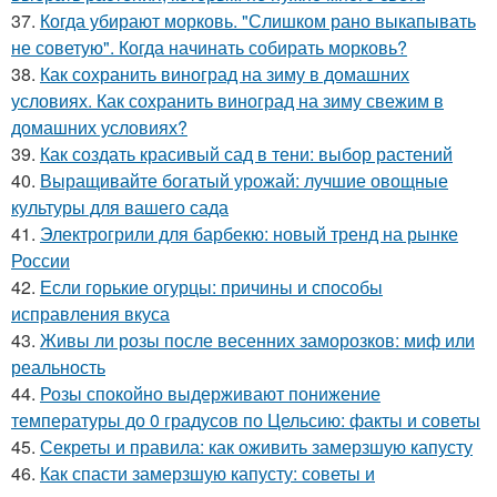
37.
Когда убирают морковь. "Слишком рано выкапывать
не советую". Когда начинать собирать морковь?
38.
Как сохранить виноград на зиму в домашних
условиях. Как сохранить виноград на зиму свежим в
домашних условиях?
39.
Как создать красивый сад в тени: выбор растений
40.
Выращивайте богатый урожай: лучшие овощные
культуры для вашего сада
41.
Электрогрили для барбекю: новый тренд на рынке
России
42.
Если горькие огурцы: причины и способы
исправления вкуса
43.
Живы ли розы после весенних заморозков: миф или
реальность
44.
Розы спокойно выдерживают понижение
температуры до 0 градусов по Цельсию: факты и советы
45.
Секреты и правила: как оживить замерзшую капусту
46.
Как спасти замерзшую капусту: советы и