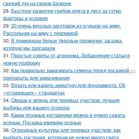
свежий лук на своем балконе
28.
Быстрое развитие грибов опята в лесу за сутки:
факторы и условия
29.
20 очень вкусных заготовок из огурцов на зиму.
Рассольник на зиму с перловкой
30.
В помидорах белые твердые прожилки: загадка,
которую мы разгадали
31.
Простые советы от агронома. Добавление статьи в
новую подборку
32.
Как правильно замачивать семена перед посадкой —
препараты для замачивания
33.
Вязать или варить арматуру для фундамента. Об
«устаревших» стандартах
34.
Овощи и зелень для теневых участков: лучшие
выборы для вашего огорода
35.
Какие ягодные кустарники можно и нужно сажать
осенью. Посадка ежевики осенью
36.
Огородные культуры для теневых участков: как
выбрать растения, которым не нужно много света