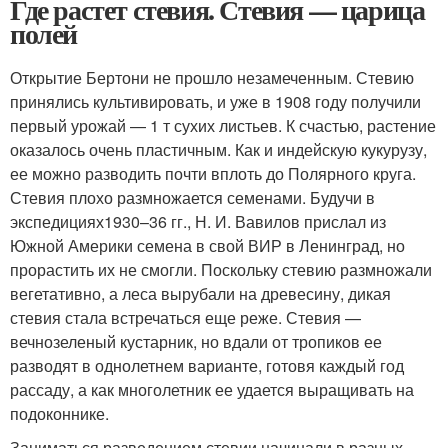
Где растет стевия. Стевия — царица
полей
Открытие Бертони не прошло незамеченным. Стевию
принялись культивировать, и уже в 1908 году получили
первый урожай — 1 т сухих листьев. К счастью, растение
оказалось очень пластичным. Как и индейскую кукурузу,
ее можно разводить почти вплоть до Полярного круга.
Стевия плохо размножается семенами. Будучи в
экспедициях1930–36 гг., Н. И. Вавилов прислал из
Южной Америки семена в свой ВИР в Ленинград, но
прорастить их не смогли. Поскольку стевию размножали
вегетативно, а леса вырубали на древесину, дикая
стевия стала встречаться еще реже. Стевия —
вечнозеленый кустарник, но вдали от тропиков ее
разводят в однолетнем варианте, готовя каждый год
рассаду, а как многолетник ее удается выращивать на
подоконнике.
Заниматься разведением стевии начинали в разных