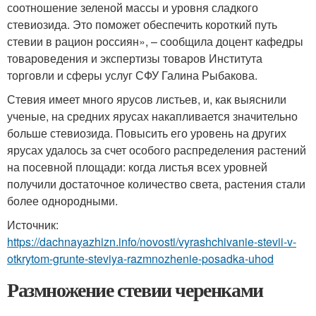
соотношение зеленой массы и уровня сладкого
стевиозида. Это поможет обеспечить короткий путь
стевии в рацион россиян», – сообщила доцент кафедры
товароведения и экспертизы товаров Института
торговли и сферы услуг СФУ Галина Рыбакова.
Стевия имеет много ярусов листьев, и, как выяснили
ученые, на средних ярусах накапливается значительно
больше стевиозида. Повысить его уровень на других
ярусах удалось за счет особого распределения растений
на посевной площади: когда листья всех уровней
получили достаточное количество света, растения стали
более однородными.
Источник:
https://dachnayazhizn.info/novosti/vyrashchivanie-stevii-v-
otkrytom-grunte-steviya-razmnozhenie-posadka-uhod
Размножение стевии черенками