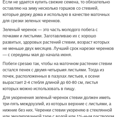
Если не удается купить свежие семена, то обязательно
оставляю на зиму несколько горшков со стевией,
которые держу дома и использую в качестве маточных
для срезки зеленых черенков.
Зеленый черенок — это часть молодого побега с
почками и листьями. Заготавливаю их с хорошо
развитых, здоровых растений стевии, возраст которых
не меньше двух месяцев. Лучший срок нарезки черенков
— с середины мая до начала июня.
Побеги срезаю так, чтобы на маточном растении стевии
остался пенек с двумя-четырьмя листьями. Тогда из
почек, расположенных в пазухах листьев, к осени
вырастает 2-4 стебля длиной до 60-80 см, листья
которых можно использовать в пищу.
Для укоренения зеленый черенок стевии должен иметь
три-пять междоузлий, из которых верхние с листьями, а
нижние без них. Черенки стевии укореняю в стеклянной
или эмалированной таре с водой или 1%-ным раствором