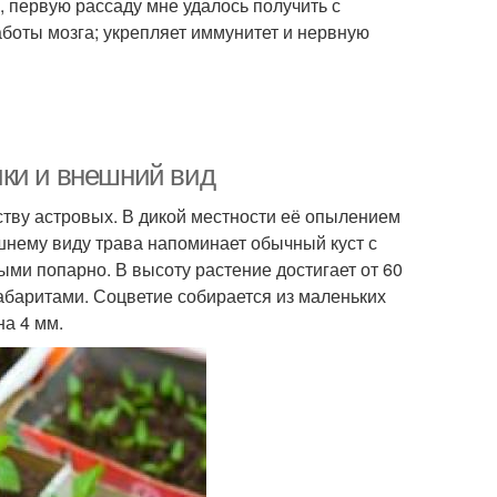
 первую рассаду мне удалось получить с
аботы мозга; укрепляет иммунитет и нервную
ики и внешний вид
ству астровых. В дикой местности её опылением
шнему виду трава напоминает обычный куст с
ми попарно. В высоту растение достигает от 60
габаритами. Соцветие собирается из маленьких
на 4 мм.