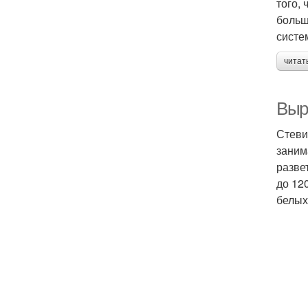
того,
больш
систе
читат
Выр
Стеви
заним
разве
до 12
белых