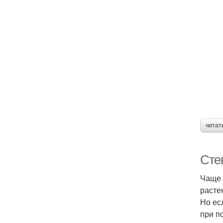
читат
Сте
Чаще 
расте
Но ес
при п