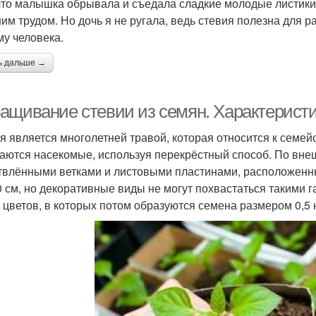
 что малышка обрывала и съедала сладкие молодые листики,
им трудом. Но дочь я не ругала, ведь стевия полезна для р
му человека.
ь дальше →
ащивание стевии из семян. Характерист
я является многолетней травой, которая относится к семей
аются насекомые, используя перекрёстный способ. По вне
твлёнными ветками и листовыми пластинами, расположенны
0 см, но декоративные виды не могут похвастаться такими 
 цветов, в которых потом образуются семена размером 0,5 