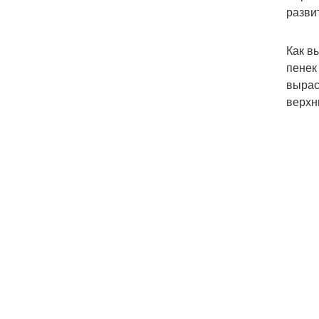
разви
Как в
пенек
вырас
верхн