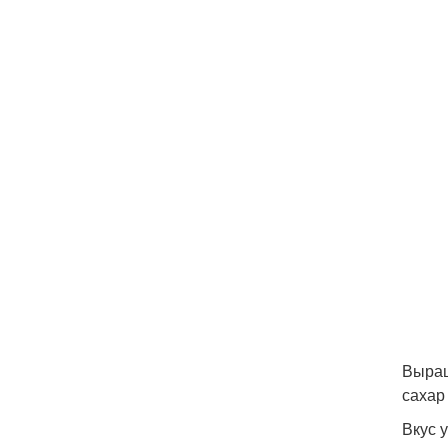
Выращ
сахар
Вкус 