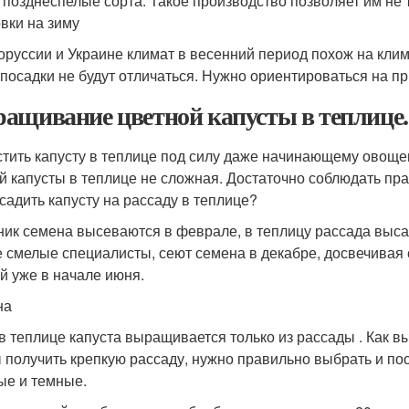
 позднеспелые сорта. Такое производство позволяет им не т
овки на зиму
оруссии и Украине климат в весенний период похож на клим
 посадки не будут отличаться. Нужно ориентироваться на п
ащивание цветной капусты в теплице. 
тить капусту в теплице под силу даже начинающему овоще
й капусты в теплице не сложная. Достаточно соблюдать прав
 садить капусту на рассаду в теплице?
ник семена высеваются в феврале, в теплицу рассада выса
 смелые специалисты, сеют семена в декабре, досвечивая
й уже в начале июня.
на
в теплице капуста выращивается только из рассады . Как в
 получить крепкую рассаду, нужно правильно выбрать и по
ые и темные.