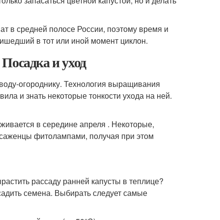
олько запасаться цветной капустой, но и делать
ат в средней полосе России, поэтому время и
ришедший в тот или иной момент циклон.
Посадка и уход
воду-огороднику. Технология выращивания
ила и знать некоторые тонкости ухода на ней.
живается в середине апреля . Некоторые,
 саженцы фитолампами, получая при этом
ырастить рассаду ранней капусты в теплице?
садить семена. Выбирать следует самые