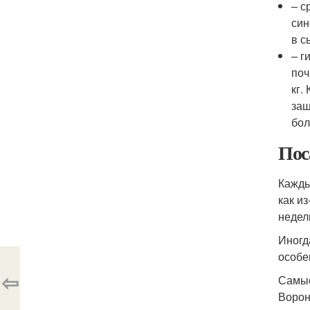
– с
син
в с
– г
поч
кг.
защ
бол
Пос
Кажды
как и
недел
Иногд
особе
⇦
Самые
Ворон