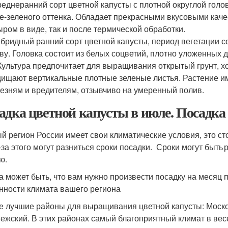
реднеранний сорт цветной капусты с плотной округлой голо
е-зеленого оттенка. Обладает прекрасными вкусовыми каче
ыром в виде, так и после термической обработки.
ибридный ранний сорт цветной капусты, период вегетации с
ву. Головка состоит из белых соцветий, плотно уложенных др
 Культура предпочитает для выращивания открытый грунт, х
ищают вертикальные плотные зеленые листья. Растение им
езням и вредителям, отзывчиво на умеренный полив.
адка цветной капусты в июле. Посадка 
й регион России имеет свои климатические условия, это сто
з-за этого могут разниться сроки посадки. Сроки могут быть 
ю.
а может быть, что вам нужно произвести посадку на месяц 
нности климата вашего региона
 лучшие районы для выращивания цветной капусты: Москов
ежский. В этих районах самый благоприятный климат в ве