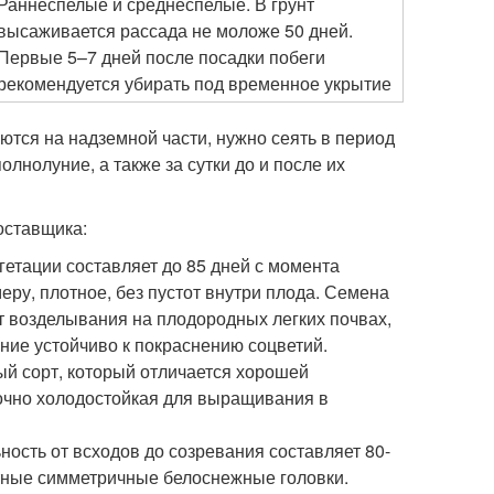
Раннеспелые и среднеспелые. В грунт
высаживается рассада не моложе 50 дней.
Первые 5–7 дней после посадки побеги
рекомендуется убирать под временное укрытие
тся на надземной части, нужно сеять в период
лнолуние, а также за сутки до и после их
оставщика:
гетации составляет до 85 дней с момента
ру, плотное, без пустот внутри плода. Семена
т возделывания на плодородных легких почвах,
ение устойчиво к покраснению соцветий.
ый сорт, который отличается хорошей
аточно холодостойкая для выращивания в
ость от всходов до созревания составляет 80-
тные симметричные белоснежные головки.