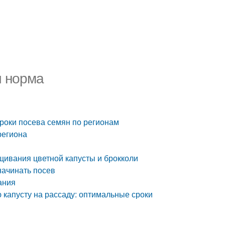
и норма
сроки посева семян по регионам
региона
ащивания цветной капусты и брокколи
начинать посев
ания
ю капусту на рассаду: оптимальные сроки