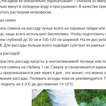
 посадкой их обязательно обрабатывают – сначала 20 минут 
лько минут в холодную воду и просушивают. В качестве пр
отать раствором нитрофоски .
ка семян
ать семена на рассаду лучше всего на паровые грядки или
це, чаще всего используют биотопливо. Чтобы подготовить 
ею глубиной до 30 см и 100-120 см шириной. На ее дно укл
й. Для рассады больше всего подойдет субстрат из равных 
за рассадой
ырастить рассаду капусты в неотапливаемой теплице или по
тся семена на глубину 1 см. Сверху устанавливается карка
ы проклевываются уже через 4 дня , это значит, что можно
ивания рассады. Поливать всходы пока не рекомендуется. 
 поднять на 2-3°C до достижения 10-12°C.