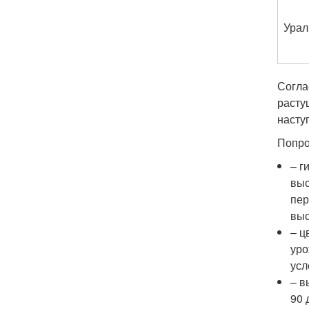
Урал
Согла
расту
насту
Попро
– г
выс
пер
выс
– ц
уро
усл
– в
90 