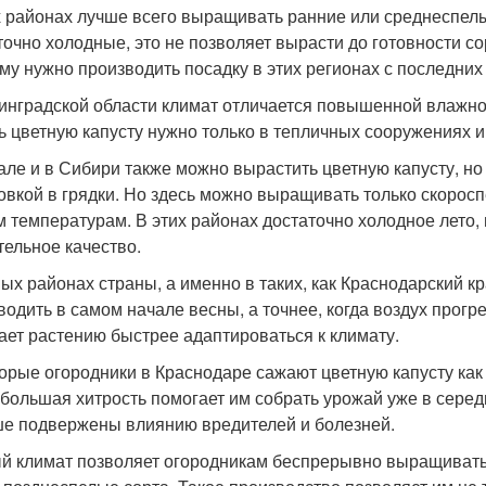
х районах лучше всего выращивать ранние или среднеспелые 
точно холодные, это не позволяет вырасти до готовности со
му нужно производить посадку в этих регионах с последних
инградской области климат отличается повышенной влажно
ь цветную капусту нужно только в тепличных сооружениях 
але и в Сибири также можно вырастить цветную капусту, н
овкой в грядки. Но здесь можно выращивать только скороспе
м температурам. В этих районах достаточно холодное лето, 
тельное качество.
ых районах страны, а именно в таких, как Краснодарский к
водить в самом начале весны, а точнее, когда воздух прогр
ает растению быстрее адаптироваться к климату.
орые огородники в Краснодаре сажают цветную капусту как о
ебольшая хитрость помогает им собрать урожай уже в серед
е подвержены влиянию вредителей и болезней.
й климат позволяет огородникам беспрерывно выращивать 