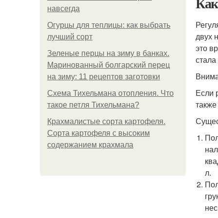
Как
навсегда
Регул
Огурцы для теплицы: как выбрать
двух 
лучший сорт
это в
Зеленые перцы на зиму в банках.
стала
Маринованный болгарский перец
Внима
на зиму: 11 рецептов заготовки
Если 
Схема Тихельмана отопления. Что
также
такое петля Тихельмана?
Сущес
Крахмалистые сорта картофеля.
Сорта картофеля с высоким
Пол
содержанием крахмала
нал
ква
л.
Пол
гру
нес