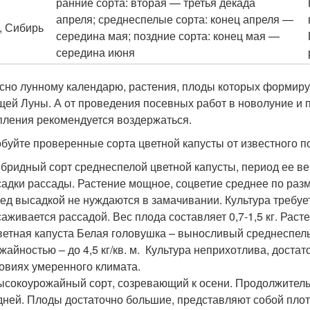
ранние сорта: вторая — третья декада
апреля; среднеспелые сорта: конец апреля —
, Сибирь
середина мая; поздние сорта: конец мая —
середина июня
сно лунному календарю, растения, плоды которых формирую
щей Луны. А от проведения посевных работ в новолуние и по
пления рекомендуется воздержаться.
буйте проверенные сорта цветной капусты от известного п
ибридный сорт среднеспелой цветной капусты, период ее ве
адки рассады. Растение мощное, соцветие среднее по разме
ед высадкой не нуждаются в замачивании. Культура требуе
аживается рассадой. Вес плода составляет 0,7-1,5 кг. Раст
ветная капуста Белая головушка – выносливый среднеспел
жайностью – до 4,5 кг/кв. м. Культура неприхотлива, дост
овиях умеренного климата.
ысокоурожайный сорт, созревающий к осени. Продолжительн
дней. Плоды достаточно большие, представляют собой пло