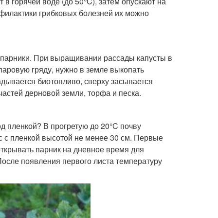
в горячей воде (до 50°C), затем опускают на
офилактики грибковых болезней их можно
 парники. При выращивании рассады капусты в
паровую гряду, нужно в земле выкопать
адывается биотопливо, сверху засыпается
частей дерновой земли, торфа и песка.
д пленкой? В прогретую до 20°C почву
с с пленкой высотой не менее 30 см. Первые
 открывать парник на дневное время для
После появления первого листа температуру