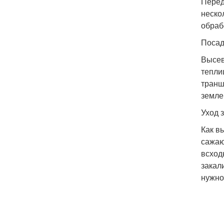
Перед
неско
обраб
Посад
Высев
тепли
транш
земле
Уход 
Как в
сажаю
всход
закал
нужно