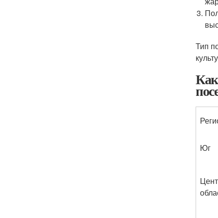
жар
Пол
выс
Тип п
культ
Как
пос
Реги
Юг
Цен
обла