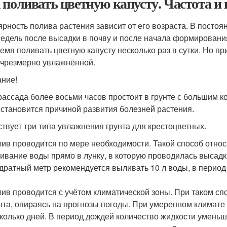
 поливать цветную капусту. Частота и
ярность полива растения зависит от его возраста. В посто
недель после высадки в почву и после начала формировани
ремя поливать цветную капусту несколько раз в сутки. Но пр
 чрезмерно увлажнённой.
ние!
рассада более восьми часов простоит в грунте с большим к
 становится причиной развития болезней растения.
твует три типа увлажнения грунта для крестоцветных.
ив проводится по мере необходимости. Такой способ отно
ивание воды прямо в лунку, в которую проводилась высадк
дратный метр рекомендуется выливать 10 л воды, в период
ив проводится с учётом климатической зоны. При таком сп
нта, опираясь на прогнозы погоды. При умеренном климате 
колько дней. В период дождей количество жидкости уменьш