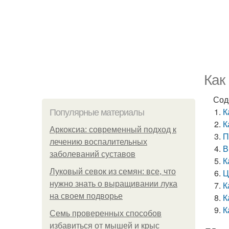
Как
Сод
К
Популярные материалы
К
Аркоксиа: современный подход к
П
лечению воспалительных
В
заболеваний суставов
К
Луковый севок из семян: все, что
Ц
нужно знать о выращивании лука
К
на своем подворье
К
К
Семь проверенных способов
избавиться от мышей и крыс