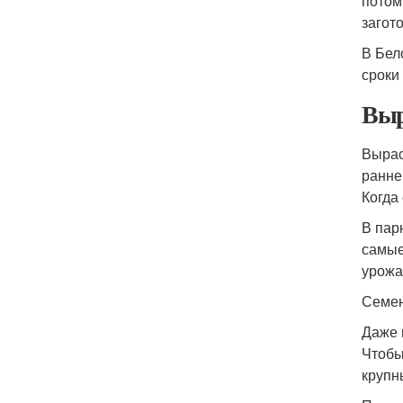
потом
загот
В Бел
сроки
Выр
Вырас
ранне
Когда
В пар
самые
урожа
Семе
Даже 
Чтобы
крупн