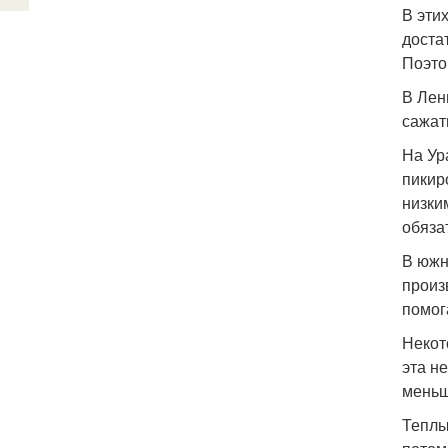
В эти
доста
Поэто
В Лен
сажат
На Ур
пикир
низки
обяза
В южн
произ
помог
Некот
эта н
меньш
Теплы