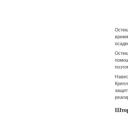
Остек
время
осадк
Остек
помощ
поэто
Навес
Крепл
защит
реаги
Што