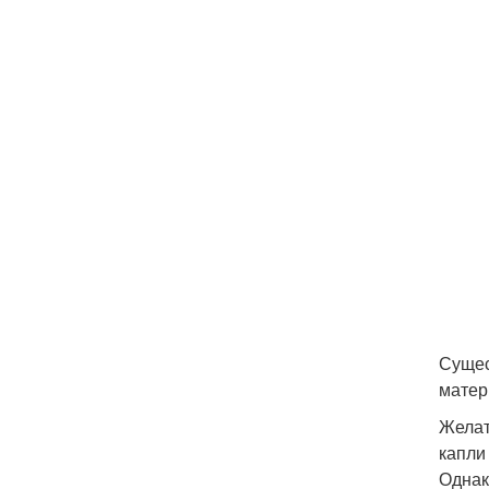
Сущес
матер
Желат
капли
Однак