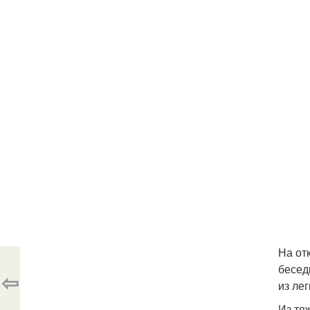
На от
бесед
⇦
из ле
Из тя