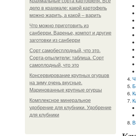
Крахмальные сорта картофеля. Все
дело в крахмале: какой картофель
можно жарить, а какой – варить
Что можно приготовить из
санберри. Варенье, компот и другие
заготовки из санберри
Сорт самобесплодный, что это.
Сорта-опылители: таблица. Сорт
самоплодный, что это
Консервирование крупных огурцов
Ч
на зиму очень вкусные.
Б
Маринованные крупные огурцы
К
К
Комплексное минеральное
удобрение для клубники. Удобрение
для клубники
В
Как