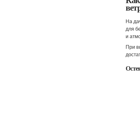
вет
На да
для б
и атм
При в
доста
Осте