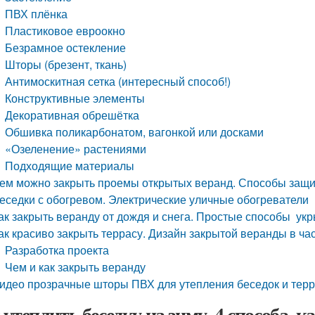
ПВХ плёнка
Пластиковое евроокно
Безрамное остекление
Шторы (брезент, ткань)
Антимоскитная сетка (интересный способ!)
Конструктивные элементы
Декоративная обрешётка
Обшивка поликарбонатом, вагонкой или досками
«Озеленение» растениями
Подходящие материалы
ем можно закрыть проемы открытых веранд. Способы защ
еседки с обогревом. Электрические уличные обогреватели
ак закрыть веранду от дождя и снега. Простые способы укр
ак красиво закрыть террасу. Дизайн закрытой веранды в ча
Разработка проекта
Чем и как закрыть веранду
идео прозрачные шторы ПВХ для утепления беседок и тер
 утеплить беседку на зиму. 4 способа, к