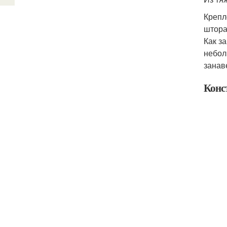
Крепл
штора
Как з
небол
занав
Конс