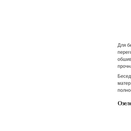
Для б
перег
обшив
прочн
Бесед
матер
полно
Озел