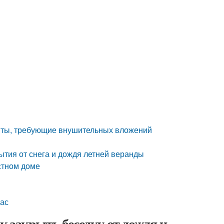
иты, требующие внушительных вложений
ытия от снега и дождя летней веранды
стном доме
рас
ак закрыть беседку от дождя и