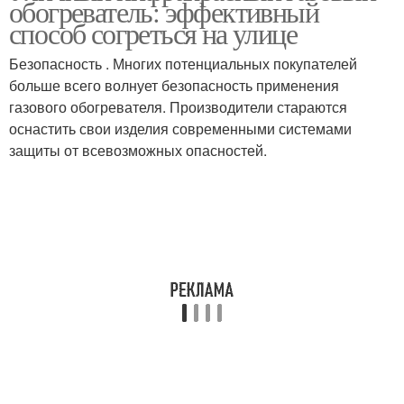
обогреватель: эффективный
обогреватель
обогревателей
способ согреться на улице
Безопасность . Многих потенциальных покупателей
Инфракрасные
больше всего волнует безопасность применения
Обогреватель на ночь
обогреватели
газового обогревателя. Производители стараются
оснастить свои изделия современными системами
защиты от всевозможных опасностей.
Обогреватели без
присмотра