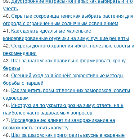
39.
Двусторонние матрасы-топперы: как выбирать и что
учесть
40.
Скрытые сокровища тени: как выбрать растения для
огорода с ограниченным солнечным освещением
41.
Как сделать идеальные маленькие
консервированные огурчики на зиму: лучшие рецепты
42.
Секреты долгого хранения яблок: полезные советы и
рекомендации
43.
Шаг за шагом: как правильно формировать крону
березы
44.
Осенний уход за яблоней: эффективные методы
борьбы с паршей
45.
Как защитить розы от весенних заморозков: советы
садоводам
46.
Инструкция по укрытию роз на зиму: ответы на 8
наиболее часто задаваемых вопросов
47.
Исследование: влияет ли замораживание на
возможность солить капусту
48.
Шаг за шагом: как приготовить вкусные жареные