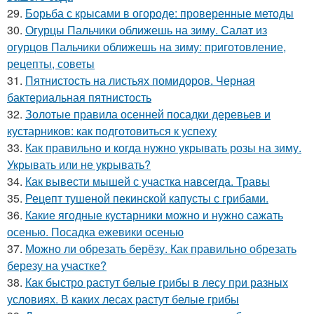
29.
Борьба с крысами в огороде: проверенные методы
30.
Огурцы Пальчики оближешь на зиму. Салат из
огурцов Пальчики оближешь на зиму: приготовление,
рецепты, советы
31.
Пятнистость на листьях помидоров. Черная
бактериальная пятнистость
32.
Золотые правила осенней посадки деревьев и
кустарников: как подготовиться к успеху
33.
Как правильно и когда нужно укрывать розы на зиму.
Укрывать или не укрывать?
34.
Как вывести мышей с участка навсегда. Травы
35.
Рецепт тушеной пекинской капусты с грибами.
36.
Какие ягодные кустарники можно и нужно сажать
осенью. Посадка ежевики осенью
37.
Можно ли обрезать берёзу. Как правильно обрезать
березу на участке?
38.
Как быстро растут белые грибы в лесу при разных
условиях. В каких лесах растут белые грибы