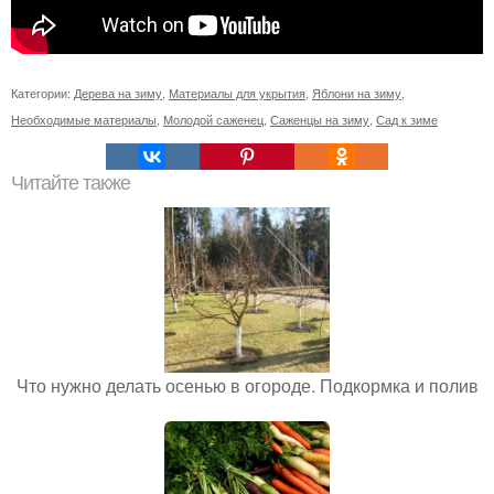
Категории:
Дерева на зиму
,
Материалы для укрытия
,
Яблони на зиму
,
Необходимые материалы
,
Молодой саженец
,
Саженцы на зиму
,
Сад к зиме
Читайте также
Что нужно делать осенью в огороде. Подкормка и полив