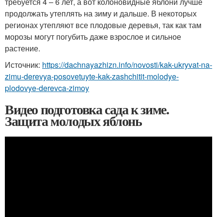
требуется 4 – 6 лет, а вот колоновидные яблони лучше
продолжать утеплять на зиму и дальше. В некоторых
регионах утепляют все плодовые деревья, так как там
морозы могут погубить даже взрослое и сильное
растение.
Источник:
https://dachnayazhizn.info/novosti/kak-ukryvat-na-
zimu-derevya-posovetuyte-kak-zashchitit-molodye-
plodovye-derevca-zimoy
Видео подготовка сада к зиме.
Защита молодых яблонь