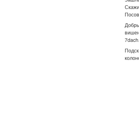
Скажи
Посов
Добры
вишен
7dach
Подск
колон