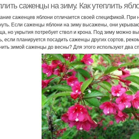
плить саженцы на зиму. Как утеплить ябл
ание саженцев яблони отличается своей спецификой. При 
нуть. Если саженцы яблони на зиму высажены, они укрываю
ца, но укрытия потребует ствол и крона. Под зиму можно в
ь, если планируется посадить саженцы других сортов, реко
нить зимой саженцы до весны? Для этого используют два с