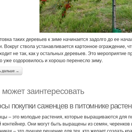
товка таких деревьев к зиме начинается задолго до ее нача
и. Вокруг ствола устанавливается картонное ограждение, ч
ходит не так, как у остальных деревьев. Это мероприятие 
о уже оздоровилось и хорошо перенесло зиму.
ь дальше →
 может заинтересовать
сы покупки саженцев в питомнике расте
цы – это молодые растения, которые выращиваются для пос
й контейнер. Они могут быть выращены из семян, черенков
никах – это лучшее решение для тех, кто желает создать кр