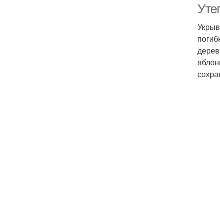
Уте
Укрыв
погиб
дерев
яблон
сохра