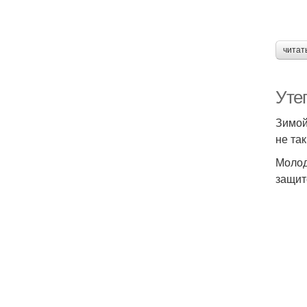
читат
Уте
Зимой
не так
Молод
защит