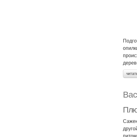
Подго
опилк
проис
дерев
читат
Вас
Плю
Сажен
друго
питом