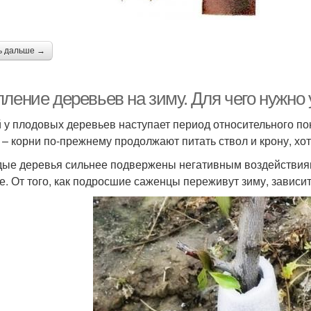
ь дальше →
пление деревьев на зиму. Для чего нужно
 у плодовых деревьев наступает период относительного по
 – корни по-прежнему продолжают питать ствол и крону, хоть
ые деревья сильнее подвержены негативным воздействиям
е. От того, как подросшие саженцы переживут зиму, зависи