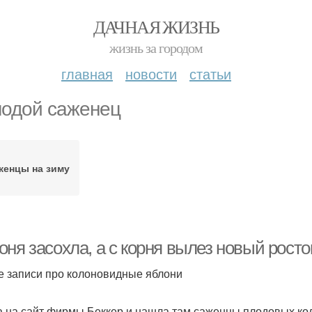
ДАЧНАЯ ЖИЗНЬ
жизнь за городом
главная
новости
статьи
одой саженец
женцы на зиму
ня засохла, а с корня вылез новый росто
е записи про колоновидные яблони
 на сайт фирмы Беккер и нашла там саженцы плодовых коло