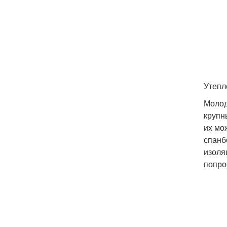
Утепл
Молод
крупн
их мо
спанб
изоля
попро