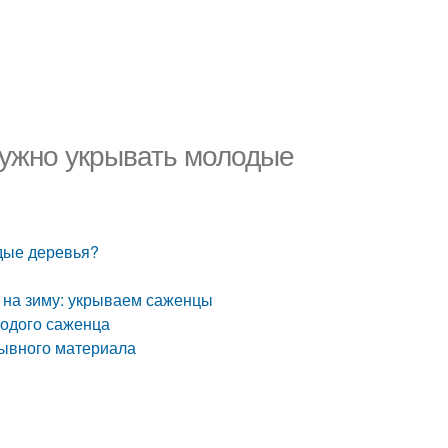
нужно укрывать молодые
одые деревья?
и на зиму: укрываем саженцы
лодого саженца
рывного материала