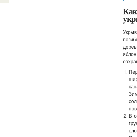
Как
укр
Укрыв
погиб
дерев
яблон
сохра
Пер
шир
кан
Зим
сол
пов
Вто
гру
сло