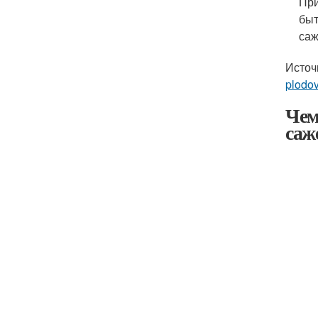
При
быт
саж
Источ
plodo
Чем
саж