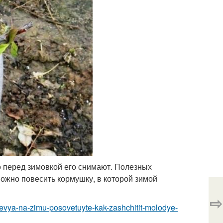
о перед зимовкой его снимают. Полезных
можно повесить кормушку, в которой зимой
⇨
revya-na-zimu-posovetuyte-kak-zashchitit-molodye-