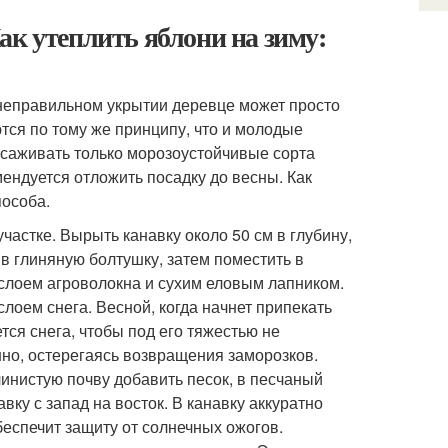
ак утеплить яблони на зиму:
неправильном укрытии деревце может просто
тся по тому же принципу, что и молодые
ысаживать только морозоустойчивые сорта
мендуется отложить посадку до весны. Как
пособа.
частке. Вырыть канавку около 50 см в глубину,
в глиняную болтушку, затем поместить в
 слоем агроволокна и сухим еловым лапником.
лоем снега. Весной, когда начнет припекать
тся снега, чтобы под его тяжестью не
нно, остерегаясь возвращения заморозков.
линистую почву добавить песок, в песчаный
вку с запад на восток. В канавку аккуратно
беспечит защиту от солнечных ожогов.