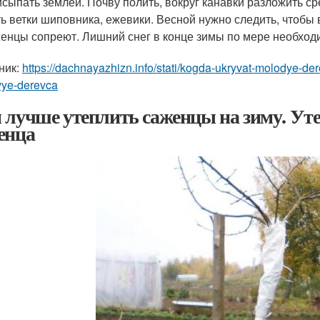
сыпать землей. Почву полить, вокруг канавки разложить ср
ь ветки шиповника, ежевики. Весной нужно следить, чтобы 
енцы сопреют. Лишний снег в конце зимы по мере необход
ник:
https://dachnayazhizn.info/stati/kogda-ukryvat-molodye-de
vye-derevca
 лучше утеплить саженцы на зиму. Уте
енца