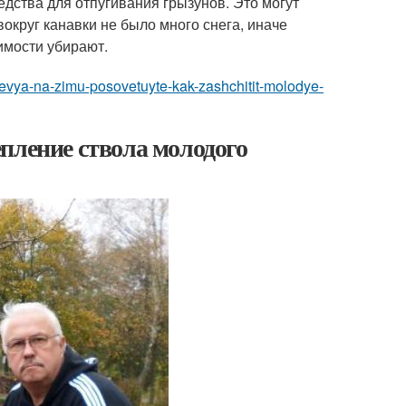
едства для отпугивания грызунов. Это могут
вокруг канавки не было много снега, иначе
имости убирают.
revya-na-zimu-posovetuyte-kak-zashchitit-molodye-
пление ствола молодого