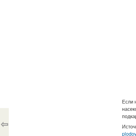
Если 
насек
подка
⇦
Источ
plodo