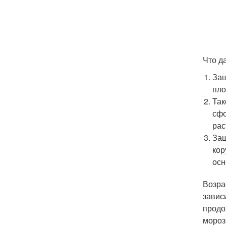
Что д
Защ
пло
Так
сфо
рас
Защ
кор
осн
Возра
завис
продо
мороз