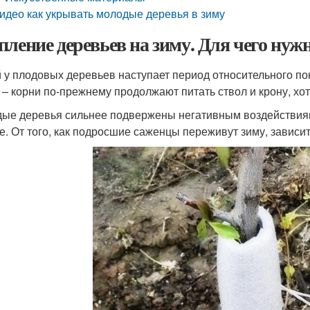
идео как укрывать молодые деревья в зиму
пление деревьев на зиму. Для чего ну
 у плодовых деревьев наступает период относительного по
 – корни по-прежнему продолжают питать ствол и крону, хоть
ые деревья сильнее подвержены негативным воздействиям
е. От того, как подросшие саженцы переживут зиму, зависи