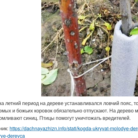
на летний период на дереве устанавливался ловчий пояс, т
омых и божьих коровок обязательно отпускают. На дерево 
рмливают синиц. Птицы помогут уничтожать вредителей.
ник:
https://dachnayazhizn.info/stati/kogda-ukryvat-molodye-de
vye-derevca