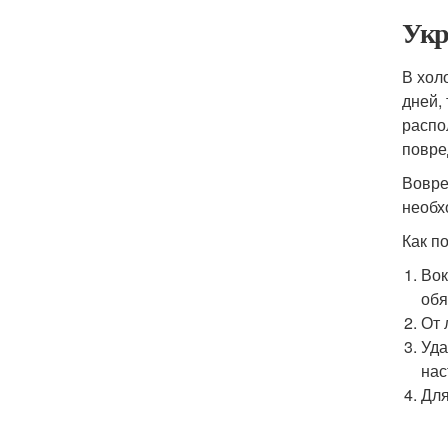
Укр
В хол
дней,
распо
повре
Вовре
необх
Как п
Вок
обя
От 
Уда
нас
Для