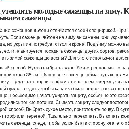
 утеплить молодые саженцы на зиму. К
ываем саженцы
ание саженцев яблони отличается своей спецификой. При 
нуть. Если саженцы яблони на зиму высажены, они укрываю
ца, но укрытия потребует ствол и крона. Под зиму можно в
ь, если планируется посадить саженцы других сортов, реко
нить зимой саженцы до весны? Для этого используют два с
вый способ. Нужно выбрать сухое, безветренное место на у
иной около 35 см. Яблоневые саженцы обмакнуть корнями 
авку. Присыпать корни торфом с перегноем, сверху укрыть
ой нужно следить, чтобы канавка была полностью закрыта с
нце, необходимо начать убирать защиту, особенно это касае
редились тонкие веточки. Снимать защиту следует постепе
рой способ. Выбрать сухое место, приготовить почву. В суг
нт торф или перегной. Тщательно перекопать. Выкопать кана
жить саженцы, следя, чтобы уклон был в сторону юга, это о