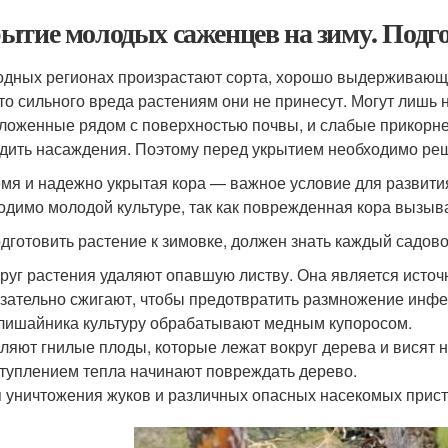
ытие молодых саженцев на зиму. Подго
одных регионах произрастают сорта, хорошо выдерживающи
 то сильного вреда растениям они не принесут. Могут лишь 
ложенные рядом с поверхностью почвы, и слабые прикорне
дить насаждения. Поэтому перед укрытием необходимо решит
мя и надежно укрытая кора — важное условие для развития
одимо молодой культуре, так как поврежденная кора вызыва
одготовить растение к зимовке, должен знать каждый садов
руг растения удаляют опавшую листву. Она является исто
зательно сжигают, чтобы предотвратить размножение инфе
лишайника культуру обрабатывают медным купоросом.
ляют гнилые плоды, которые лежат вокруг дерева и висят на
туплением тепла начинают повреждать дерево.
 уничтожения жуков и различных опасных насекомых прис