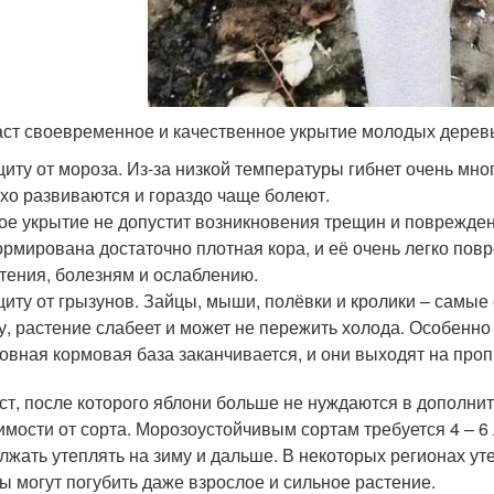
аст своевременное и качественное укрытие молодых дерев
иту от мороза. Из-за низкой температуры гибнет очень мног
хо развиваются и гораздо чаще болеют.
ое укрытие не допустит возникновения трещин и поврежде
рмирована достаточно плотная кора, и её очень легко пов
тения, болезням и ослаблению.
иту от грызунов. Зайцы, мыши, полёвки и кролики – самые
у, растение слабеет и может не пережить холода. Особенно
овная кормовая база заканчивается, и они выходят на проп
ст, после которого яблони больше не нуждаются в дополнит
имости от сорта. Морозоустойчивым сортам требуется 4 – 6
лжать утеплять на зиму и дальше. В некоторых регионах ут
ы могут погубить даже взрослое и сильное растение.