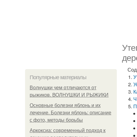
Уте
дер
Сод
У
Популярные материалы
У
Волнушки чем отличаются от
К
рыжиков. ВОЛНУШКИ И РЫЖИКИ
Ч
Основные болезни яблонь и их
П
лечение. Болезни яблонь: описание
с фото, методы борьбы
Аркоксиа: современный подход к