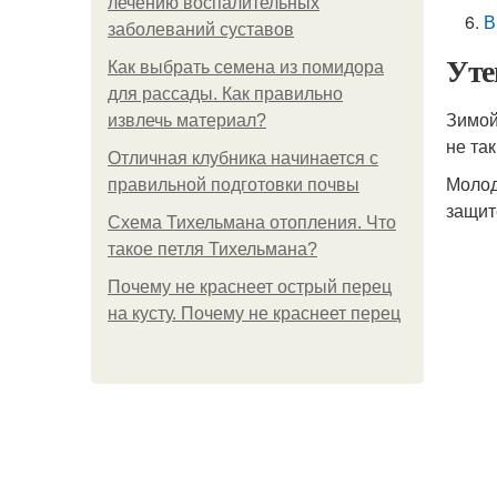
лечению воспалительных
В
заболеваний суставов
Уте
Как выбрать семена из помидора
для рассады. Как правильно
Зимой
извлечь материал?
не так
Отличная клубника начинается с
Молод
правильной подготовки почвы
защит
Схема Тихельмана отопления. Что
такое петля Тихельмана?
Почему не краснеет острый перец
на кусту. Почему не краснеет перец