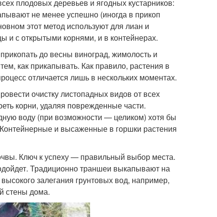
сех плодовых деревьев и ягодных кустарников:
апывают не менее успешно (иногда в прикоп
новном этот метод используют для лиан и
ы и с открытыми корнями, и в контейнерах.
 прикопать до весны виноград, жимолость и
тем, как прикапывать. Как правило, растения в
процесс отличается лишь в нескольких моментах.
ровести очистку листопадных видов от всех
реть корни, удаляя поврежденные части.
дную воду (при возможности — целиком) хотя бы
к. Контейнерные и высаженные в горшки растения
очвы. Ключ к успеху — правильный выбор места.
одойдет. Традиционно траншеи выкапывают на
 высокого залегания грунтовых вод, например,
й стены дома.