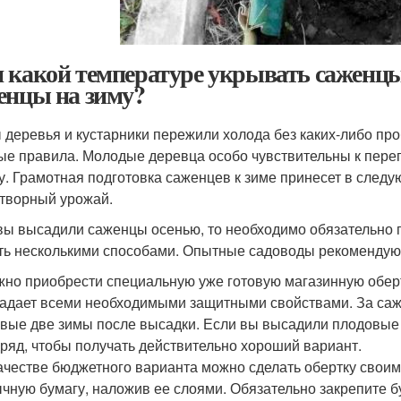
 какой температуре укрывать саженцы
енцы на зиму?
 деревья и кустарники пережили холода без каких-либо пр
ые правила. Молодые деревца особо чувствительны к пере
у. Грамотная подготовка саженцев к зиме принесет в след
творный урожай.
вы высадили саженцы осенью, то необходимо обязательно 
ть несколькими способами. Опытные садоводы рекомендуют
но приобрести специальную уже готовую магазинную оберт
адает всеми необходимыми защитными свойствами. За саж
вые две зимы после высадки. Если вы высадили плодовые д
ряд, чтобы получать действительно хороший вариант.
ачестве бюджетного варианта можно сделать обертку своим
чную бумагу, наложив ее слоями. Обязательно закрепите б