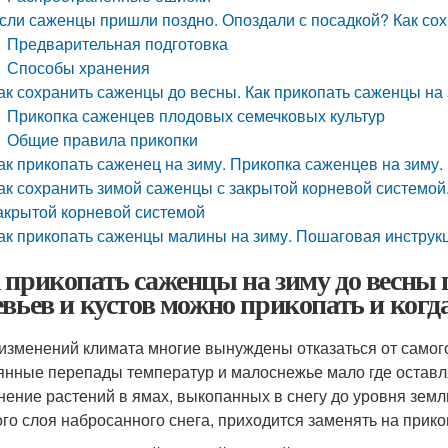
сли саженцы пришли поздно. Опоздали с посадкой? Как со
Предварительная подготовка
Способы хранения
ак сохранить саженцы до весны. Как прикопать саженцы на
Прикопка саженцев плодовых семечковых культур
Общие правила прикопки
ак прикопать саженец на зиму. Прикопка саженцев на зиму
ак сохранить зимой саженцы с закрытой корневой системой.
акрытой корневой системой
ак прикопать саженцы малины на зиму. Пошаговая инструк
 прикопать саженцы на зиму до весны
евьев и кустов можно прикопать и когд
 изменений климата многие вынуждены отказаться от самог
янные перепады температур и малоснежье мало где оставл
нение растений в ямах, выкопанных в снегу до уровня земли
ого слоя набросанного снега, приходится заменять на прико