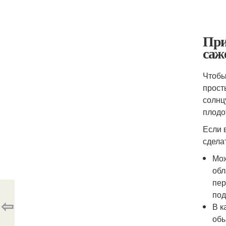
При
саж
Чтобы
прост
солнц
плодо
Если 
сдела
Мож
обл
пер
под
⇦
В к
обы