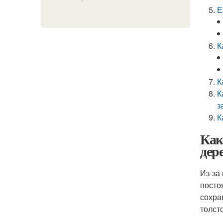
Е
К
К
К
з
К
Как
дер
Из-за
посто
сохра
толст