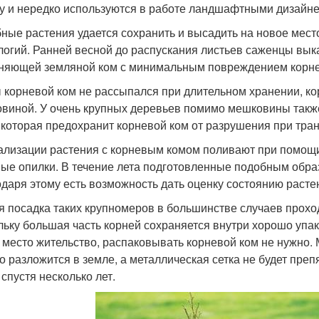
у и нередко используются в работе ландшафтными дизайн
ные растения удается сохранить и высадить на новое мес
логий. Ранней весной до распускания листьев саженцы вы
няющей земляной ком с минимальным повреждением корне
 корневой ком не рассыпался при длительном хранении, ко
виной. У очень крупных деревьев помимо мешковины также
, которая предохранит корневой ком от разрушения при тра
ализации растения с корневым комом поливают при помощи
ые опилки. В течение лета подготовленные подобным обра
даря этому есть возможность дать оценку состоянию растен
я посадка таких крупномеров в большинстве случаев прохо
льку большая часть корней сохраняется внутри хорошо упа
 место жительство, распаковывать корневой ком не нужно
о разложится в земле, а металлическая сетка не будет преп
 спустя несколько лет.