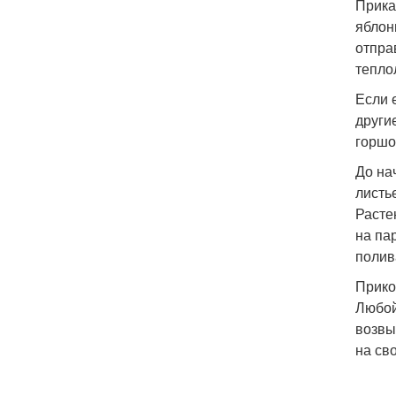
Прика
яблон
отпра
тепло
Если 
други
горшо
До на
листь
Расте
на па
полив
Прико
Любой
возвы
на св