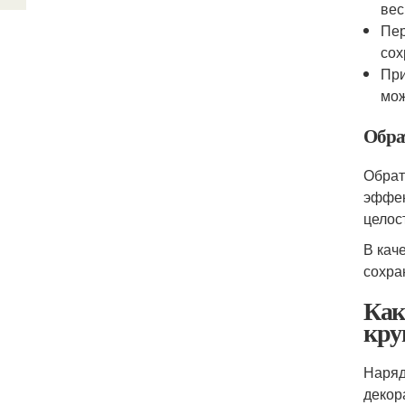
вес
Пер
сох
При
мож
Обра
Обрат
эффек
целос
В кач
сохра
Как
кру
Наряд
декор