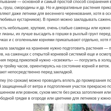
пывание — основной и самый простой способ сохранения в
ь, груш, смородины и др. Но и декоративные растения прик
вляют даже летники для весеннего черенкования, хотя в ос
любивых кустарников). В прикоп можно закладывать саженц
есть небольшие, хрупкие, очень слабые саженцы или нужно
е лианы, их лучше высадить в горшки в рыхлый грунт перед 
чках и с оголенными корнями прикапывают отдельно, хотя 
чала закладки на хранение нужно подготовить растения — п
ев, на саженцах с открытой корневой системой еще и осмот
ния перед прикопкой нужно «освежить» — погрузить в холо
ру-тройку часов, ориентируясь на состояние корней и вето
ают непосредственно перед закладкой.
пку (по срокам) можно проводить вплоть до промерзания п
 защищенный от ветра и подтопления участок прекрасно п
шенном или ровном, сухом месте без риска затопления или
ободной грядке в огороде или цветнике для летников у южно