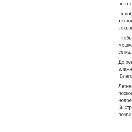
высот
Подоб
техно
сохра
Чтобы
мешко
сетка
До ре
влажн
Благо
Летня
поско
новое
быстр
почве