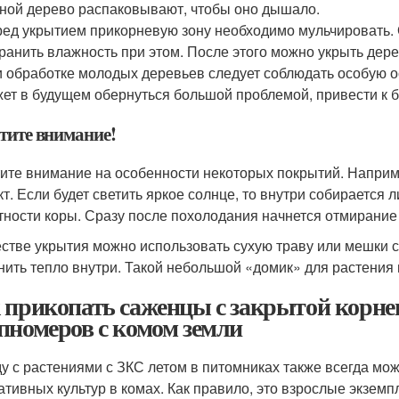
ной дерево распаковывают, чтобы оно дышало.
ед укрытием прикорневую зону необходимо мульчировать. 
ранить влажность при этом. После этого можно укрыть дер
 обработке молодых деревьев следует соблюдать особую о
ет в будущем обернуться большой проблемой, привести к б
тите внимание!
ите внимание на особенности некоторых покрытий. Наприм
т. Если будет светить яркое солнце, то внутри собирается 
тности коры. Сразу после похолодания начнется отмирание
естве укрытия можно использовать сухую траву или мешки 
нить тепло внутри. Такой небольшой «домик» для растения
 прикопать саженцы с закрытой корнев
пномеров с комом земли
у с растениями с ЗКС летом в питомниках также всегда мо
ативных культур в комах. Как правило, это взрослые экземп