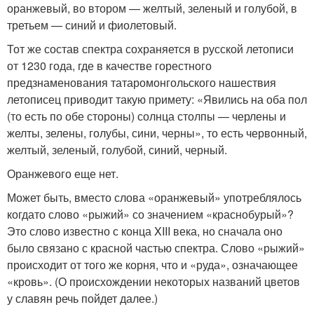
оранжевый, во втором — желтый, зеленый и голубой, в
третьем — синий и фиолетовый.
Тот же состав спектра сохраняется в русской летописи
от 1230 года, где в качестве горестного
предзнаменования татаро­монгольского нашествия
летописец приводит такую примету: «Явились на оба пол
(то есть по обе стороны) солнца столпы — черлены и
желты, зелены, голубы, сини, черны», то есть червонный,
желтый, зеленый, голубой, синий, черный.
Оранжевого еще нет.
Может быть, вместо слова «оранжевый» употреблялось
когда­то слово «рыжий» со значением «красно­бурый»?
Это слово известно с конца XIII века, но сначала оно
было связано с красной частью спектра. Слово «рыжий»
происходит от того же корня, что и «руда», означающее
«кровь». (О происхождении некоторых названий цветов
у славян речь пойдет далее.)