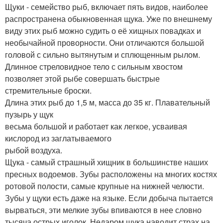
Щуки - семейство рыб, включает пять видов, наиболее
распространена обыкновенная щука. Уже по внешнему
виду этих рыб можно судить о её хищ­ных повадках и
необычайной проворности. Они отличаются большой
головой с сильно вытянутым и сплющенным рылом.
Длинное стреловидное тело с силь­ным хвостом
позволяет этой рыбе совершать быстрые
стремительные броски.
Длина этих рыб до 1,5 м, масса до 35 кг. Плавательный
пузырь у щук
весьма большой и работает как легкое, усваивая
кислород из заглатываемого
рыбой воздуха.
Щука - самый страшный хищник в большинстве наших
пресных водоемов. Зубы расположены на многих костях
ротовой полости, самые крупные на нижней челюсти.
Зубы у щуки есть даже на языке. Если добыча пытается
вырваться, эти мелкие зубы впиваются в нее словно
тысяча острых иголок. Недаром щука наводит страх на