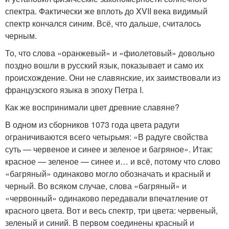
спектра. Фактически же вплоть до XVII века видимый
спектр кончался синим. Всё, что дальше, считалось
черным.
То, что слова «оранжевый» и «фиолетовый» довольно
поздно вошли в русский язык, показывает и само их
происхождение. Они не славянские, их заимствовали из
французского языка в эпоху Петра I.
Как же воспринимали цвет древние славяне?
В одном из сборников 1073 года цвета радуги
ограничиваются всего четырьмя: «В радуге свойства
суть — червеное и синее и зеленое и багряное». Итак:
красное — зеленое — синее и… и всё, потому что слово
«багряный» одинаково могло обозначать и красный и
черный. Во всяком случае, слова «багряный» и
«червонный» одинаково передавали впечатление от
красного цвета. Вот и весь спектр, три цвета: червеный,
зеленый и синий. В первом соединены красный и