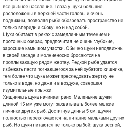
все рыбное население. Глаза у щуки большие,
расположены в верхней части головы и очень
подвижны, позволяя рыбе обо­зревать пространство не
только впереди и сбоку, но и над собой.
Щуки обитают в реках с замедленным течением и
проточных озерах, предпочитая не очень глубокие,
заросшие камышом участки. Обычно щуки не­подвижны
в своей засаде и молниеносно бросаются на
проплывающую рядом жертву. Редкой рыбе удается
избежать пасти погнавшегося за ней зубатого хищника,
тем более что щука может преследовать жертву не
только в воде, но даже и в воздухе, совершая
изумительные прыжки.
Хищничать щука начинает рано. Маленькие щучки
длиной 15 мм уже мо­гут захватывать более мелкие
личинки других рыб. Достигнув длины 5 см, щучки
полностью переключаются на питание мальками других
рыб. Но щуки питаются не только рыбой; щука весной,