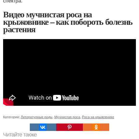
спектра.
Видео мучнистая роса на
крыжовнике – как побороть болезнь
растения
Категории:
Литературные роды
,
Мучнистая роса
,
Роса на крыжовнике
Читайте также