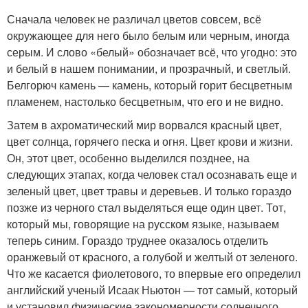
Сначала человек не различал цветов совсем, всё
окружающее для него было белым или черным, иногда
серым. И слово «белый» обозначает всё, что угодно: это
и белый в нашем понимании, и прозрачный, и светлый.
Бел­горюч камень — камень, который горит бесцветным
пламенем, настолько бесцветным, что его и не видно.
Затем в ахроматический мир ворвался красный цвет,
цвет солнца, горячего песка и огня. Цвет крови и жизни.
Он, этот цвет, особенно выделился позднее, на
следующих этапах, когда человек стал осознавать еще и
зеленый цвет, цвет травы и деревьев. И только гораздо
позже из черного стал выделяться еще один цвет. Тот,
который мы, говорящие на русском языке, называем
теперь синим. Гораздо труднее оказалось отделить
оранжевый от красного, а голубой и желтый от зеленого.
Что же касается фиолетового, то впервые его определил
английский ученый Исаак Ньютон — тот самый, который
и установил физические закономерности солнечного