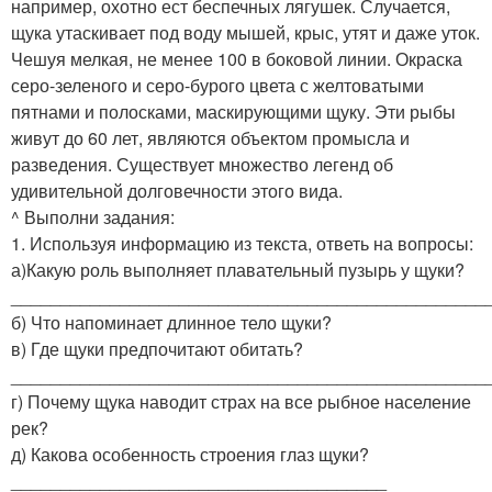
например, охотно ест беспечных ля­гушек. Случается,
щука утаскивает под воду мышей, крыс, утят и даже уток.
Чешуя мелкая, не менее 100 в боковой линии. Окраска
серо-зеленого и се­ро-бурого цвета с желтоватыми
пятнами и полосками, маскирующими щуку. Эти рыбы
живут до 60 лет, являются объектом промысла и
разведения. Суще­ствует множество легенд об
удивительной долговечности этого вида.
^ Выполни задания:
1. Используя информацию из текста, ответь на вопросы:
а)Какую роль выполняет плавательный пузырь у щуки?
________________________________________________
б) Что напоминает длинное тело щуки?
в) Где щуки предпочитают обитать?
________________________________________________
г) Почему щука наводит страх на все рыбное население
рек?
д) Какова особенность строения глаз щуки?
______________________________________