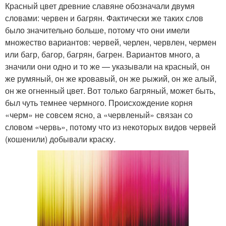
Красный цвет древние славяне обозначали двумя
словами: червен и багрян. Фактически же таких слов
было значительно больше, потому что они имели
множество вариантов: червей, черлен, червлен, чермен
или багр, багор, багрян, багрен. Вариантов много, а
значили они одно и то же — указывали на красный, он
же румяный, он же кровавый, он же рыжий, он же алый,
он же огненный цвет. Вот только багряный, может быть,
был чуть темнее чермного. Происхождение корня
«черм» не совсем ясно, а «червленый» связан со
словом «червь», потому что из некоторых видов червей
(кошенили) добывали краску.