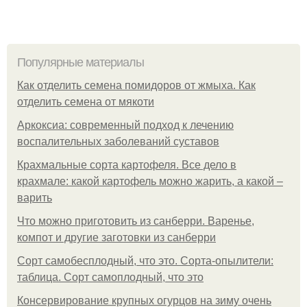
Популярные материалы
Как отделить семена помидоров от жмыха. Как
отделить семена от мякоти
Аркоксиа: современный подход к лечению
воспалительных заболеваний суставов
Крахмальные сорта картофеля. Все дело в
крахмале: какой картофель можно жарить, а какой –
варить
Что можно приготовить из санберри. Варенье,
компот и другие заготовки из санберри
Сорт самобесплодный, что это. Сорта-опылители:
таблица. Сорт самоплодный, что это
Консервирование крупных огурцов на зиму очень