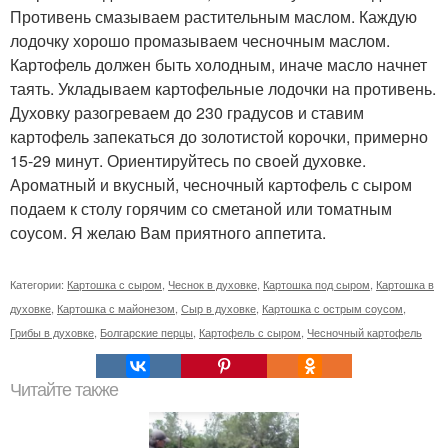
Противень смазываем растительным маслом. Каждую
лодочку хорошо промазываем чесночным маслом.
Картофель должен быть холодным, иначе масло начнет
таять. Укладываем картофельные лодочки на противень.
Духовку разогреваем до 230 градусов и ставим
картофель запекаться до золотистой корочки, примерно
15-29 минут. Ориентируйтесь по своей духовке.
Ароматный и вкусный, чесночный картофель с сыром
подаем к столу горячим со сметаной или томатным
соусом. Я желаю Вам приятного аппетита.
Категории:
Картошка с сыром
,
Чеснок в духовке
,
Картошка под сыром
,
Картошка в
духовке
,
Картошка с майонезом
,
Сыр в духовке
,
Картошка с острым соусом
,
Грибы в духовке
,
Болгарские перцы
,
Картофель с сыром
,
Чесночный картофель
Читайте также