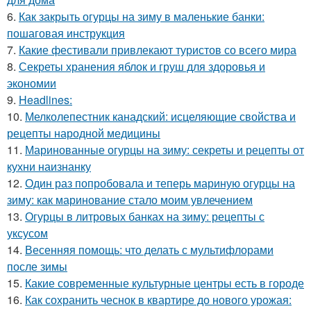
6.
Как закрыть огурцы на зиму в маленькие банки:
пошаговая инструкция
7.
Какие фестивали привлекают туристов со всего мира
8.
Секреты хранения яблок и груш для здоровья и
экономии
9.
Headlines:
10.
Мелколепестник канадский: исцеляющие свойства и
рецепты народной медицины
11.
Маринованные огурцы на зиму: секреты и рецепты от
кухни наизнанку
12.
Один раз попробовала и теперь мариную огурцы на
зиму: как маринование стало моим увлечением
13.
Огурцы в литровых банках на зиму: рецепты с
уксусом
14.
Весенняя помощь: что делать с мультифлорами
после зимы
15.
Какие современные культурные центры есть в городе
16.
Как сохранить чеснок в квартире до нового урожая: