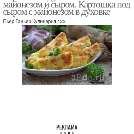
майонезом и сыром. Картошка под
сыром с майонезом в духовке
Пьер Ганьер Кулинария 122
Картошка с острым
Картошка с майонезом
соусом
Запеченная картошка
Картошки в духовке
Картофель с сыром
Курица с картошкой
Картошка с чесноком
Чесночная картошка