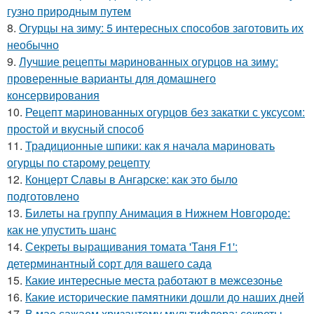
гузно природным путем
8.
Огурцы на зиму: 5 интересных способов заготовить их
необычно
9.
Лучшие рецепты маринованных огурцов на зиму:
проверенные варианты для домашнего
консервирования
10.
Рецепт маринованных огурцов без закатки с уксусом:
простой и вкусный способ
11.
Традиционные шпики: как я начала мариновать
огурцы по старому рецепту
12.
Концерт Славы в Ангарске: как это было
подготовлено
13.
Билеты на группу Анимация в Нижнем Новгороде:
как не упустить шанс
14.
Секреты выращивания томата 'Таня F1':
детерминантный сорт для вашего сада
15.
Какие интересные места работают в межсезонье
16.
Какие исторические памятники дошли до наших дней
17.
В мае сажаем хризантему мультифлора: секреты