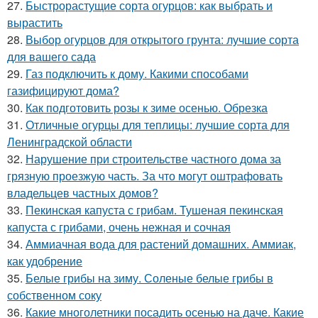
27.
Быстрорастущие сорта огурцов: как выбрать и
вырастить
28.
Выбор огурцов для открытого грунта: лучшие сорта
для вашего сада
29.
Газ подключить к дому. Какими способами
газифицируют дома?
30.
Как подготовить розы к зиме осенью. Обрезка
31.
Отличные огурцы для теплицы: лучшие сорта для
Ленинградской области
32.
Нарушение при строительстве частного дома за
грязную проезжую часть. За что могут оштрафовать
владельцев частных домов?
33.
Пекинская капуста с грибам. Тушеная пекинская
капуста с грибами, очень нежная и сочная
34.
Аммиачная вода для растений домашних. Аммиак,
как удобрение
35.
Белые грибы на зиму. Соленые белые грибы в
собственном соку
36.
Какие многолетники посадить осенью на даче. Какие