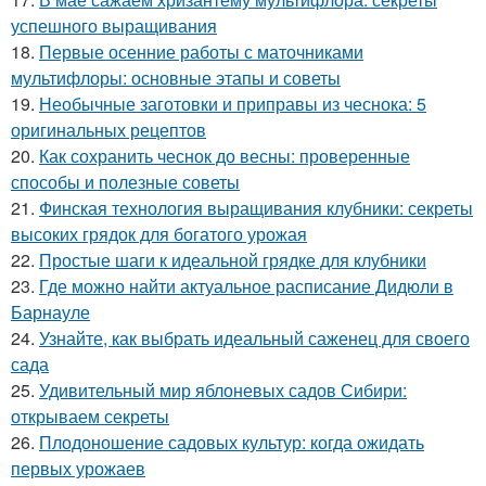
успешного выращивания
18.
Первые осенние работы с маточниками
мультифлоры: основные этапы и советы
19.
Необычные заготовки и приправы из чеснока: 5
оригинальных рецептов
20.
Как сохранить чеснок до весны: проверенные
способы и полезные советы
21.
Финская технология выращивания клубники: секреты
высоких грядок для богатого урожая
22.
Простые шаги к идеальной грядке для клубники
23.
Где можно найти актуальное расписание Дидюли в
Барнауле
24.
Узнайте, как выбрать идеальный саженец для своего
сада
25.
Удивительный мир яблоневых садов Сибири:
открываем секреты
26.
Плодоношение садовых культур: когда ожидать
первых урожаев