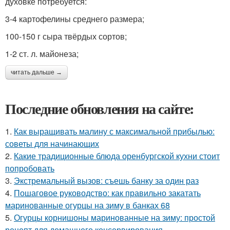
духовке потребуется:
3-4 картофелины среднего размера;
100-150 г сыра твёрдых сортов;
1-2 ст. л. майонеза;
читать дальше →
Последние обновления на сайте:
1.
Как выращивать малину с максимальной прибылью:
советы для начинающих
2.
Какие традиционные блюда оренбургской кухни стоит
попробовать
3.
Экстремальный вызов: съешь банку за один раз
4.
Пошаговое руководство: как правильно закатать
маринованные огурцы на зиму в банках 68
5.
Огурцы корнишоны маринованные на зиму: простой
рецепт для домашнего консервирования