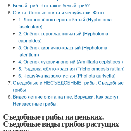
Белый гриб. Что такое белый гриб?
Опята. Ложные опята и чешуйчатки. Фото.
1. Ложноопёнок серно-жёлтый (Hypholoma
fasciculare)
2. Опёнок серопластинчатый (Hypholoma
capnoides)
3. Опёнок кирпично-красный (Hypholoma
lateritium)
4. Опенок луковичноногий (Armillaria cepistipes )
5. Рядовка жёлто-красная (Tricholomopsis rutilan)
6. Чешуйчатка золотистая (Pholiota aurivella)
Съедобные и НЕСЪЕДОБНЫЕ грибы. Съедобные
грибы
Видео летние опята на пне, Ворушки. Как растут.
Неизвестные грибы.
Съедобные грибы на пеньках.
Съедобные виды грибов растущих
на пнях