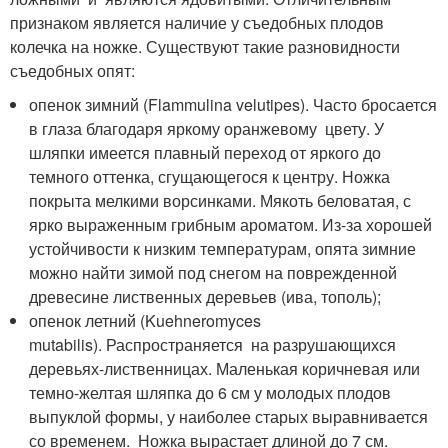
признаком является наличие у съедобных плодов
колечка на ножке. Существуют такие разновидности
съедобных опят:
опенок зимний (Flammulina velutipes). Часто бросается
в глаза благодаря яркому оранжевому цвету. У
шляпки имеется плавный переход от яркого до
темного оттенка, сгущающегося к центру. Ножка
покрыта мелкими ворсинками. Мякоть беловатая, с
ярко выраженным грибным ароматом. Из-за хорошей
устойчивости к низким температурам, опята зимние
можно найти зимой под снегом на поврежденной
древесине лиственных деревьев (ива, тополь);
опенок летний (Kuehneromyces
mutabilis). Распространяется на разрушающихся
деревьях-лиственницах. Маленькая коричневая или
темно-желтая шляпка до 6 см у молодых плодов
выпуклой формы, у наиболее старых выравнивается
со временем. Ножка вырастает длиной до 7 см.