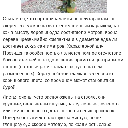
Считается, что сорт принадлежит к полукарликам, но
скорее его можно назвать естественным карликом, так
как в высоту деревья едва достигают 2 метров. Крона
дерева чрезвычайно компактна и в диаметре едва ли
достигает 20-25 сантиметров. Характерной для
Президента особенностью является полное отсутствие
боковых ветвей и плодоношение прямо на центральном
стволе (на копьецах и кольчатках, густо на нем
размещенных). Кора у побегов гладкая, зеленовато-
коричневого цвета, со временем может становиться
бурой.
Листья очень густо расположены на стволе, они
крупные, овально-вытянутые, закругленные, зеленого
или темно-зеленого цвета, покрыты сетью прожилок.
Поверхность имеют плотную, кожистую, но не
глянцевую, а скорее матовую, по краям есть слабо