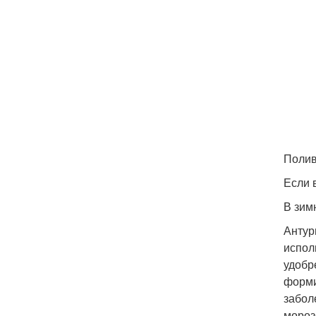
Полив
Если 
В зим
Антур
испол
удобр
форми
забол
мороз