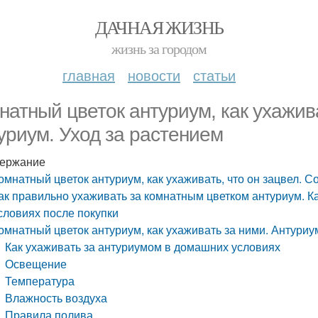
ДАЧНАЯ ЖИЗНЬ
жизнь за городом
главная
новости
статьи
натный цветок антуриум, как ухаживат
уриум. Уход за растением
ержание
омнатный цветок антуриум, как ухаживать, что он зацвел. Со
ак правильно ухаживать за комнатным цветком антуриум. К
словиях после покупки
омнатный цветок антуриум, как ухаживать за ними. Антуриу
Как ухаживать за антуриумом в домашних условиях
Освещение
Температура
Влажность воздуха
Правила полива