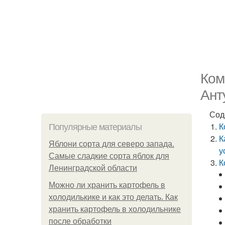
Ком
Ант
Сод
К
Популярные материалы
К
Яблони сорта для северо запада.
у
Самые сладкие сорта яблок для
К
Ленинградской области
Можно ли хранить картофель в
холодилькике и как это делать. Как
хранить картофель в холодильнике
после обработки