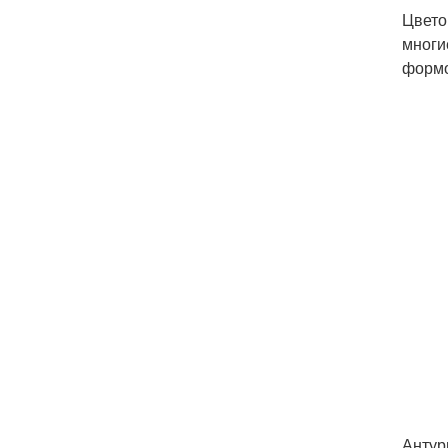
Цвето
многи
формо
Антур