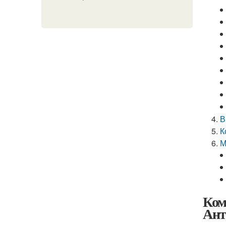
В
К
М
Ком
Ант