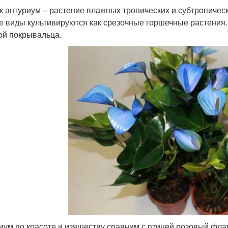
к антуриум – растение влажных тропических и субтропиче
е виды культивируются как срезочные горшечные растения.
й покрывальца.
иум по красоте и изяществу сравним с птицей розовый фла