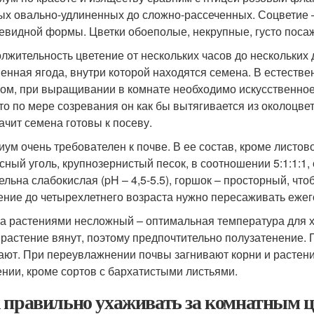
ых овально-удлиненных до сложно-рассеченных. Соцветие 
евидной формы. Цветки обоеполые, некрупные, густо посаж
лжительность цветение от нескольких часов до нескольких 
енная ягода, внутри которой находятся семена. В естеств
ром, при выращивании в комнате необходимо искусственно
 то по мере созревания он как бы вытягивается из околоцвет
начит семена готовы к посеву.
иум очень требователен к почве. В ее состав, кроме листо
сный уголь, крупнозернистый песок, в соотношении 5:1:1:1
ельна слабокислая (pH – 4,5-5.5), горшок – просторный, чт
тение до четырехлетнего возраста нужно пересаживать ежего
за растениями несложный – оптимальная температура для х
 растение вянут, поэтому предпочтительно полузатенение. 
ают. При переувлажнении почвы загнивают корни и растен
нии, кроме сортов с бархатистыми листьями.
 правильно ухаживать за комнатным ц