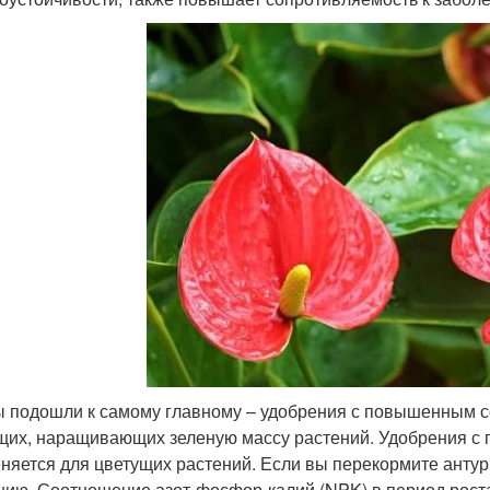
ы подошли к самому главному – удобрения с повышенным 
щих, наращивающих зеленую массу растений. Удобрения 
няется для цветущих растений. Если вы перекормите антури
нию. Соотношение азот-фосфор-калий (NPK) в период роста 