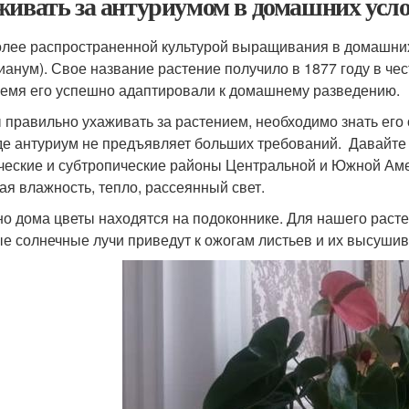
живать за антуриумом в домашних усло
лее распространенной культурой выращивания в домашних
ианум). Свое название растение получило в 1877 году в чес
ремя его успешно адаптировали к домашнему разведению.
 правильно ухаживать за растением, необходимо знать его 
де антуриум не предъявляет больших требований. Давайте 
ческие и субтропические районы Центральной и Южной Аме
ая влажность, тепло, рассеянный свет.
о дома цветы находятся на подоконнике. Для нашего растен
е солнечные лучи приведут к ожогам листьев и их высуши