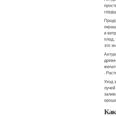
прост
сердц
Продо
окраш
и вет
плод,
это з
Антур
древе
желат
. Рас
Уход 
лучей
залив
ороше
Как