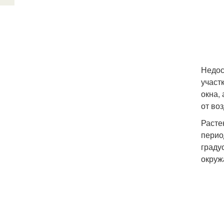
Недос
участ
окна,
от во
Расте
перио
граду
окруж