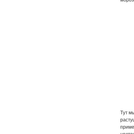
Тут м
расту
приме
цвете