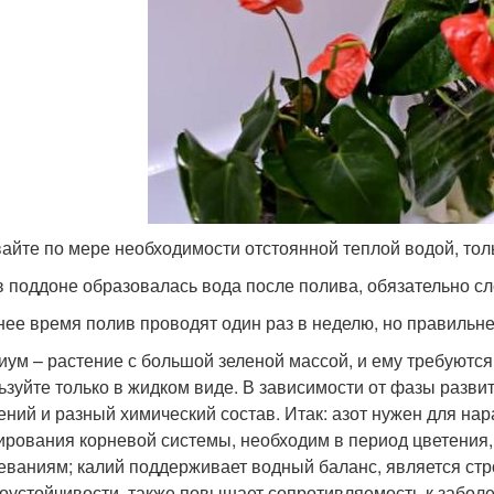
айте по мере необходимости отстоянной теплой водой, толь
в поддоне образовалась вода после полива, обязательно сле
нее время полив проводят один раз в неделю, но правильне
иум – растение с большой зеленой массой, и ему требуютс
ьзуйте только в жидком виде. В зависимости от фазы разви
ений и разный химический состав. Итак: азот нужен для н
рования корневой системы, необходим в период цветения,
еваниям; калий поддерживает водный баланс, является стр
оустойчивости, также повышает сопротивляемость к забол