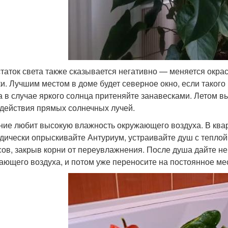
таток света также сказывается негативно — меняется окра
ки. Лучшим местом в доме будет северное окно, если такого 
 а в случае яркого солнца притеняйте занавесками. Летом 
здействия прямых солнечных лучей.
ние любит высокую влажность окружающего воздуха. В квар
дически опрыскивайте Антуриум, устраивайте душ с теплой
сов, закрыв корни от переувлажнения. После душа дайте не
ающего воздуха, и потом уже переносите на постоянное ме