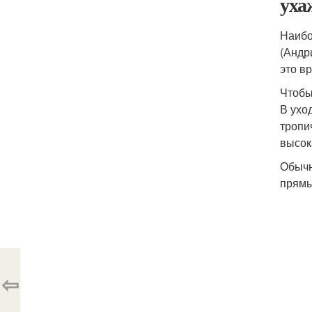
уха
Наибо
(Андр
это в
Чтобы
В ухо
тропи
высок
Обычн
прямы
⇦