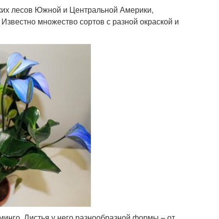
ских лесов Южной и Центральной Америки,
 Известно множество сортов с разной окраской и
минго. Листья у него разнообразной формы – от