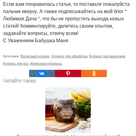
Если вам понравилась статья, то поставьте пожалуйста
пальчик кверху. А также подписывайтесь на мой блог "
Любимая Дача ", что бы не пропустить выхода новых
статей! Комментируйте, делитесь своим опытом,
задавайте вопросы, отвечу всем!
С Уважением Бабушка Маня .
Категории:
Железный купорос
,
Купорос для обработки
,
Купорос для винограда
,
Купорос для роз
,
Железные купоросы
Читайте также