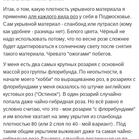
Итак, о том, какую плотность укрывного материала я
применяю
для каждого вида роз
у себя в Подмосковье.
Сам укрывной материал - спанбонд или лутрасил (кому
как удобнее - разницы нет). Белого цвета. Чёрный не
надо использовать потому, что по весне розе сложнее
будет адаптироваться к солнечному свету после снятия
такого материала. Чревато "ожогами" побегов.
У меня есть два самых крупных розария с основной
массой роз группы флорибунда. По неопытности, в
начале моего "хобби" по выращиванию роз, в розариях с
флорибундами у меня оказалось по штучке английских
кустовых роз ("Остинок"). В один розарий случайно
попала даже чайно-гибридная роза. Но всё равно я
условно считаю, что это - мои розарии "с флорибундами"
и им вполне хватает на зиму укрытия из спанбонда
плотностью 80 (или 2 слоя по 40 - мой вариант) . Под
таким общим укрытием выживает даже та самая чайно-
гибридная роза Ландора, случайно посаженная не по