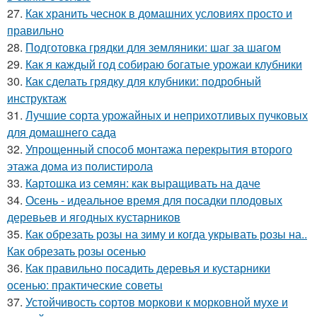
27.
Как хранить чеснок в домашних условиях просто и
правильно
28.
Подготовка грядки для земляники: шаг за шагом
29.
Как я каждый год собираю богатые урожаи клубники
30.
Как сделать грядку для клубники: подробный
инструктаж
31.
Лучшие сорта урожайных и неприхотливых пучковых
для домашнего сада
32.
Упрощенный способ монтажа перекрытия второго
этажа дома из полистирола
33.
Картошка из семян: как выращивать на даче
34.
Осень - идеальное время для посадки плодовых
деревьев и ягодных кустарников
35.
Как обрезать розы на зиму и когда укрывать розы на..
Как обрезать розы осенью
36.
Как правильно посадить деревья и кустарники
осенью: практические советы
37.
Устойчивость сортов моркови к морковной мухе и