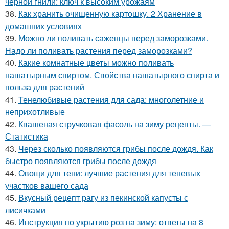
черной гнили: ключ к высоким урожаям
38.
Как хранить очищенную картошку. 2 Хранение в
домашних условиях
39.
Можно ли поливать саженцы перед заморозками.
Надо ли поливать растения перед заморозками?
40.
Какие комнатные цветы можно поливать
нашатырным спиртом. Свойства нашатырного спирта и
польза для растений
41.
Тенелюбивые растения для сада: многолетние и
неприхотливые
42.
Квашеная стручковая фасоль на зиму рецепты. —
Статистика
43.
Через сколько появляются грибы после дождя. Как
быстро появляются грибы после дождя
44.
Овощи для тени: лучшие растения для теневых
участков вашего сада
45.
Вкусный рецепт рагу из пекинской капусты с
лисичками
46.
Инструкция по укрытию роз на зиму: ответы на 8