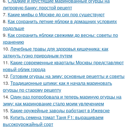
6.
Сладкие и хрустящие маринованные огурцы на
литровую банку: простой рецепт
7.
Какие мифы о Москве до сих пор существуют
8.
Как сохранить летние яблоки в домашних условиях
подольше
9.
Как сохранить яблоки свежими до весны: советы по
хранению
10.
Лечебные травы для здоровья кишечника: как
заткнуть гузно природным путем
11.
Какие современные кварталы Москвы представляют
новый облик города
12.
Готовим огурцы на зиму: основные рецепты и советы
13.
Традиционные шпики: как я начала мариновать
огурцы по старому рецепту
14.
Один раз попробовала и теперь мариную огурцы на
зиму: как маринование стало моим увлечением
15.
Какие оружейные заводы работают в Ижевске
16.
Купить семена томат Таня F1: выращиваем
высокоурожайный сорт