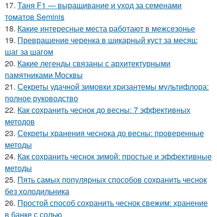
17.
Таня F1 — выращивание и уход за семенами
томатов Seminis
18.
Какие интересные места работают в межсезонье
19.
Превращение черенка в шикарный куст за месяц:
шаг за шагом
20.
Какие легенды связаны с архитектурными
памятниками Москвы
21.
Секреты удачной зимовки хризантемы мультифлора:
полное руководство
22.
Как сохранить чеснок до весны: 7 эффективных
методов
23.
Секреты хранения чеснока до весны: проверенные
методы
24.
Как сохранить чеснок зимой: простые и эффективные
методы
25.
Пять самых популярных способов сохранить чеснок
без холодильника
26.
Простой способ сохранить чеснок свежим: хранение
в банке с солью