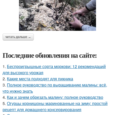
читать дальше →
Последние обновления на сайте:
1.
Беспроигрышные сорта моркови: 12 рекомендаций
для высокого урожая
2.
Какие места подходят для пикника
3.
Полное руководство по выращиванию малины: всё,
что нужно знать
4.
Как и зачем обрезать малину: полное руководство
5.
Огурцы корнишоны маринованные на зиму: простой
рецепт для домашнего консервирования