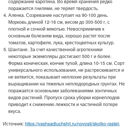
содержание каротина. Во время хранения редко
поражается гнилями, не теряет твердость.
Аленка. Созревание наступает на 90-100 день.
Морковь длиной 12-16 см, весом до 300-500 г, с
плотной и сочной мякотью. Невосприимчив к
основным болезням вида, хорошо растет после
томатов, картофеля, лука, крестоцветных культур.
Шантане. За счет качественной агротехники
некоторые экземпляры достигают 500 г и более.
Форма коническая, кончик тупой, длина 10-15 см. Сорт
универсального использования, не растрескивается и
не ветвится, показывает неплохие результаты при
выращивании на тяжелых неплодородных грунтах. Не
поражается основными заболеваниями зонтичных
видов растений. Пропуск срока уборки корнеплодов
приводит к снижению лежкости и частичной потере
вкуса.
Источник:
https://vashsadluchshij.ru/novosti/skolko-rastet-