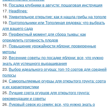
16.
Посадка клубники в августе: пошаговая инструкция
17.
Headlines:
18.
Удивительное открытие: как я нашла грибы на тополе
19.
Подтопольники или Тополиная рядовка: что выбрать
для вашего сада
20.
Перфектный момент для сбора тыквы: как
определить готовность плодов
21.
Повышение урожайности яблони: проверенные
методы
22.
Весенние советы по посадке яблони: все, что нужно
знать для успешного выращивания
23.
Выбор идеального огурца: топ-10 сортов для средней
полосы
24.
Самоопыляемые огурцы для открытого грунта: сорта
и их характеристики
25.
Лучшие сорта огурцов для открытого грунта:
рекомендации и советы
26.
Луковый севок из семян: все, что нужно знать о