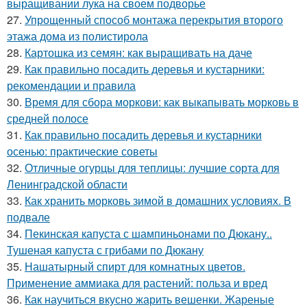
выращивании лука на своем подворье
27.
Упрощенный способ монтажа перекрытия второго
этажа дома из полистирола
28.
Картошка из семян: как выращивать на даче
29.
Как правильно посадить деревья и кустарники:
рекомендации и правила
30.
Время для сбора моркови: как выкапывать морковь в
средней полосе
31.
Как правильно посадить деревья и кустарники
осенью: практические советы
32.
Отличные огурцы для теплицы: лучшие сорта для
Ленинградской области
33.
Как хранить морковь зимой в домашних условиях. В
подвале
34.
Пекинская капуста с шампиньонами по Дюкану..
Тушеная капуста с грибами по Дюкану
35.
Нашатырный спирт для комнатных цветов.
Применение аммиака для растений: польза и вред
36.
Как научиться вкусно жарить вешенки. Жареные