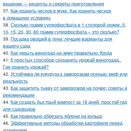
вешенки — рецепты и секреты приготовления
37.
Как хранить чеснок в муке. Как хранить чеснок
в домашних условиях
38.
Сколько грамм суперфосфата в 1 столовой ложке. 5,
10, 15, 20, 30, 60 грамм суперфосфата – это сколько?
39.
Посадка овощей в тени: лучшие варианты для
вашего сада
40.
Как укрыть виноград на зиму правильно. Когда
41.
5 простых способов сохранить урожай винограда..
Где хранить урожай?
42.
Устойчива ли кукуруза к заморозкам осенью: миф или
реальность
43.
Как защитить тыкву от заморозков на почве: советы и
рекомендации
44.
Как создать быстрый компост за 18 дней: простой гид
для садоводов
45.
Как правильно обрезать яблони на кольцо
46.
Эффективные методы обработки картофеля перед
хранением