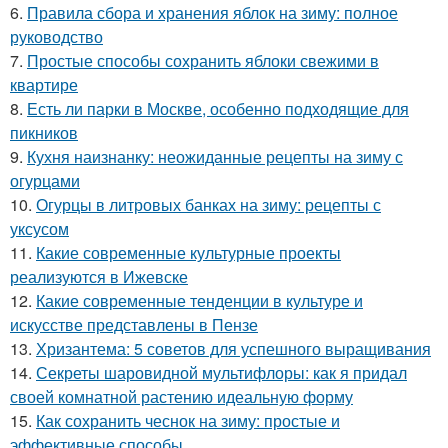
6.
Правила сбора и хранения яблок на зиму: полное
руководство
7.
Простые способы сохранить яблоки свежими в
квартире
8.
Есть ли парки в Москве, особенно подходящие для
пикников
9.
Кухня наизнанку: неожиданные рецепты на зиму с
огурцами
10.
Огурцы в литровых банках на зиму: рецепты с
уксусом
11.
Какие современные культурные проекты
реализуются в Ижевске
12.
Какие современные тенденции в культуре и
искусстве представлены в Пензе
13.
Хризантема: 5 советов для успешного выращивания
14.
Секреты шаровидной мультифлоры: как я придал
своей комнатной растению идеальную форму
15.
Как сохранить чеснок на зиму: простые и
эффективные способы