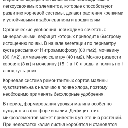
легкоусвояемых элементов, которые способствуют
развитию корневой системы, делают растения крепкими
и устойчивыми к заболеваниям и вредителям
Органические удобрения необходимо сочетать с
минеральными, дефицит которых приводит к быстрому
истощению почвы. В начале вегетации по периметру
куста рассыпают Нитроаммофоску (60 г\м
2
), мочевину
(30 г\м
2
), аммиачную селитру (40 г\м
2
). Можно развести
коровяк (3 кг) и мочевину (15 г) в 10 л воды и полить по 1
л под кустарник.
Корневая система ремонтантных сортов малины
чувствительна к наличию в почве хлора, поэтому
необходимо применять бесхлорные удобрения.
В период формирования урожая малина особенно
нуждается в фосфоре и калии. Дефицит этих
микроэлементов может привести к угнетению растений.
При недостатке калия листья коробятся и становятся