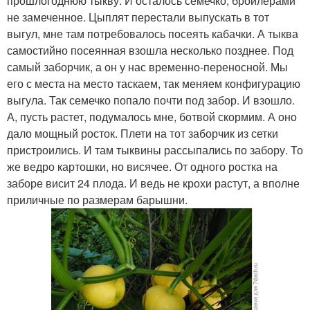
прошлогоднюю тыкву. И осталось семечко, бройлерами
не замеченное. Цыплят перестали выпускать в тот
выгул, мне там потребовалось посеять кабачки. А тыква
самостийно посеянная взошла несколько позднее. Под
самый заборчик, а он у нас временно-переносной. Мы
его с места на место таскаем, так меняем конфигурацию
выгула. Так семечко попало почти под забор. И взошло.
А, пусть растет, подумалось мне, ботвой скормим. А оно
дало мощный росток. Плети на тот заборчик из сетки
пристроились. И там тыквины рассыпались по забору. То
же ведро картошки, но висячее. От одного ростка на
заборе висит 24 плода. И ведь не крохи растут, а вполне
приличные по размерам барышни.