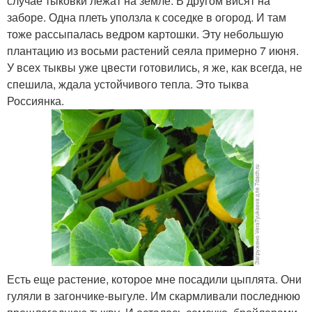
случае тыковки лежат на земле. В другом висят на
заборе. Одна плеть уползла к соседке в огород. И там
тоже рассыпалась ведром картошки. Эту небольшую
плантацию из восьми растений сеяла примерно 7 июня.
У всех тыквы уже цвести готовились, я же, как всегда, не
спешила, ждала устойчивого тепла. Это тыква
Россиянка.
Есть еще растение, которое мне посадили цыплята. Они
гуляли в загончике-выгуле. Им скармливали последнюю